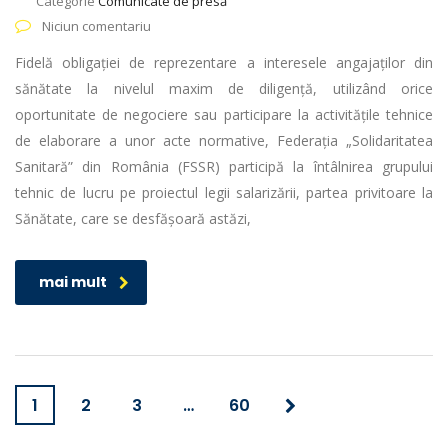
Categorie
Comunicate de presă
Niciun comentariu
Fidelă obligației de reprezentare a interesele angajaților din
sănătate la nivelul maxim de diligență, utilizând orice
oportunitate de negociere sau participare la activitățile tehnice
de elaborare a unor acte normative, Federația „Solidaritatea
Sanitară” din România (FSSR) participă la întâlnirea grupului
tehnic de lucru pe proiectul legii salarizării, partea privitoare la
Sănătate, care se desfășoară astăzi,
mai mult
1
2
3
…
60