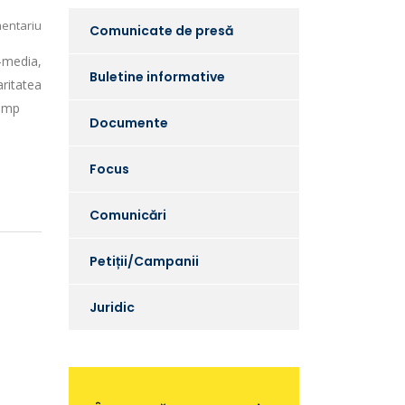
entariu
Comunicate de presă
-media,
Buletine informative
aritatea
timp
Documente
Focus
Comunicări
Petiții/Campanii
Juridic