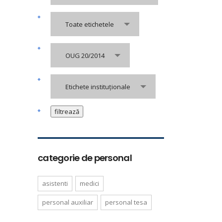
Toate etichetele
OUG 20/2014
Etichete instituționale
categorie de personal
asistenti
medici
personal auxiliar
personal tesa