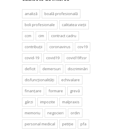
analiză
boală profesională
boli profesionale
calitatea vieții
ccm
cim
contract cadru
contribuții
coronavirus
cov19
covid-19
covid19
covid19fssr
deficit
demersuri
discriminări
disfuncționalități
echivalare
finanțare
formare
grevă
gărzi
impozite
malpraxis
memoriu
negocieri
ordin
personal medical
petiție
pfa