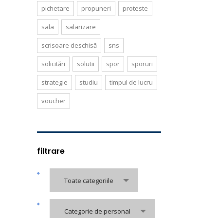
pichetare
propuneri
proteste
sala
salarizare
scrisoare deschisă
sns
solicitări
solutii
spor
sporuri
strategie
studiu
timpul de lucru
voucher
filtrare
Toate categoriile
Categorie de personal