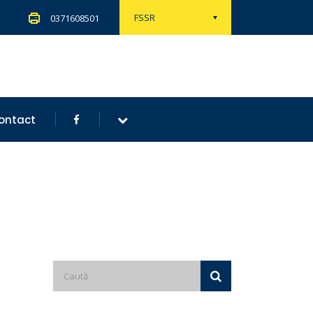
FSSR
0371608501
ontact