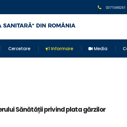
0371049261
Cercetare
Informare
Media
C
erului Sănătății privind plata gărzilor