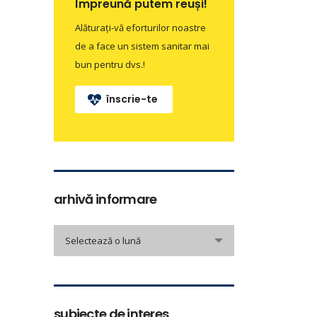
Împreună putem reuși!
Alăturați-vă eforturilor noastre
de a face un sistem sanitar mai
bun pentru dvs.!
înscrie-te
arhivă informare
arhivă
Selectează o lună
informare
subiecte de interes