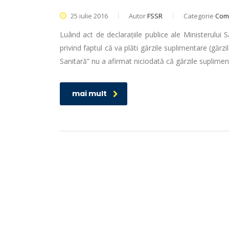
25 iulie 2016
Autor
FSSR
Categorie
Com
Luând act de declarațiile publice ale Ministerului
privind faptul că va plăti gărzile suplimentare (gărz
Sanitară” nu a afirmat niciodată că gărzile suplimen
mai mult