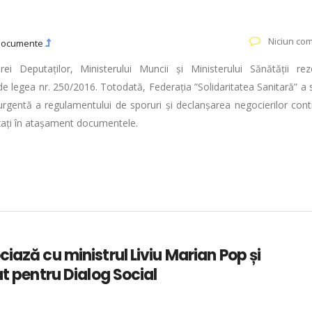
Niciun com
Documente
rei Deputaților, Ministerului Muncii și Ministerului Sănătății rez
 de legea nr. 250/2016. Totodată, Federația ”Solidaritatea Sanitară” a s
 urgentă a regulamentului de sporuri și declanșarea negocierilor cont
lizați în atașament documentele.
iază cu ministrul Liviu Marian Pop și
at pentru Dialog Social