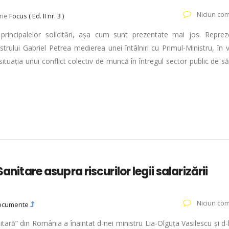
Niciun com
rie
Focus ( Ed. II nr. 3 )
principalelor solicitări, așa cum sunt prezentate mai jos. Repreze
istrului Gabriel Petrea medierea unei întâlniri cu Primul-Ministru, în
ituația unui conflict colectiv de muncă în întregul sector public de s
anitare asupra riscurilor legii salarizării
Niciun com
ocumente
itară” din România a înaintat d-nei ministru Lia-Olguța Vasilescu și d-l