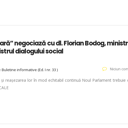
ară” negociază cu dl. Florian Bodog, ministr
istrul dialogului social
Niciun com
e
Buletine informative (Ed. I nr. 33 )
 reașezarea lor în mod echitabil continuă Noul Parlament trebuie 
ICALE