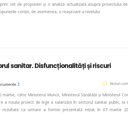
rim set de propuneri și o analiză actualizată asupra proiectului de
 Propunerile conțin, de asemenea, o reașezare a nivelului
ul sanitar. Disfuncționalități și riscuri
Niciun com
ocumente
0 martie, către Ministerul Muncii, Ministerul Sănătății și Ministerul Con
e a noului proiect de lege a salarizării în sectorul sanitar public, la 
ilor rezultate ca urmare a formei prezentată inițial, în 07 martie 2