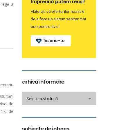
Împreună putem reuși!
 lege a
Alăturați-vă eforturilor noastre
de a face un sistem sanitar mai
bun pentru dvs.!
înscrie-te
arhivă informare
entariu
arhivă
sultării
Selectează o lună
informare
nivel de
017, de
subiecte de interes