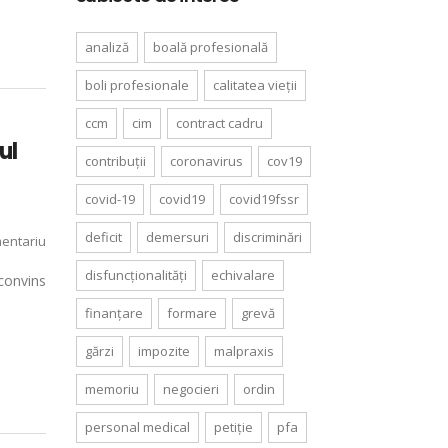
analiză
boală profesională
boli profesionale
calitatea vieții
ccm
cim
contract cadru
ul
contribuții
coronavirus
cov19
covid-19
covid19
covid19fssr
deficit
demersuri
discriminări
entariu
disfuncționalități
echivalare
convins
finanțare
formare
grevă
gărzi
impozite
malpraxis
memoriu
negocieri
ordin
personal medical
petiție
pfa