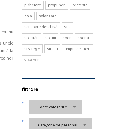
pichetare
propuneri
proteste
sala
salarizare
scrisoare deschisă
sns
entariu
solicitări
solutii
spor
sporuri
ză unele
strategie
studiu
timpul de lucru
uncă la
rea noii
voucher
filtrare
Toate categoriile
Categorie de personal