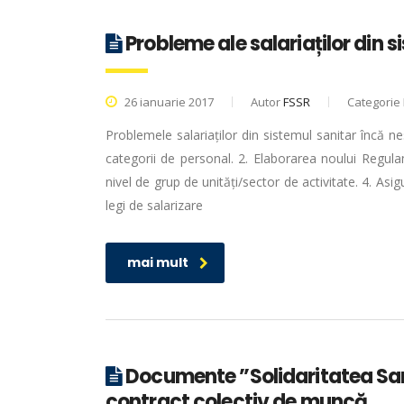
Probleme ale salariaților din 
26 ianuarie 2017
Autor
FSSR
Categorie
Problemele salariaților din sistemul sanitar încă n
categorii de personal. 2. Elaborarea noului Regul
nivel de grup de unități/sector de activitate. 4. Asigu
legi de salarizare
mai mult
Documente ”Solidaritatea Sani
contract colectiv de muncă