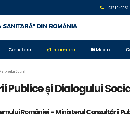
0371049261
Cercetare
Informare
Media
C
Dialogului Social
i Publice și Dialogului Socia
ernului României – Ministerul Consultării Pu