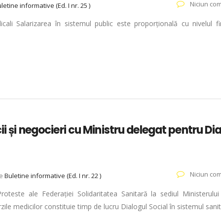
Niciun com
letine informative (Ed. I nr. 25 )
icali Salarizarea în sistemul public este proporțională cu nivelul fi
ii și negocieri cu Ministru delegat pentru Di
Niciun com
ie
Buletine informative (Ed. I nr. 22 )
 Proteste ale Federației Solidaritatea Sanitară la sediul Ministerulu
ile medicilor constituie timp de lucru Dialogul Social în sistemul sani