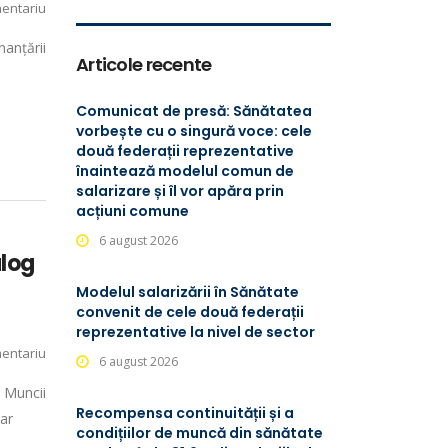
entariu
nanțării
Articole recente
Comunicat de presă: Sănătatea
vorbește cu o singură voce: cele
două federații reprezentative
înaintează modelul comun de
salarizare și îl vor apăra prin
acțiuni comune
6 august 2026
alog
Modelul salarizării în Sănătate
convenit de cele două federații
reprezentative la nivel de sector
entariu
6 august 2026
i Muncii
Recompensa continuității și a
tar
condițiilor de muncă din sănătate