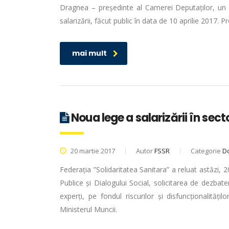
Dragnea – președinte al Camerei Deputaților, un p
salarizării, făcut public în data de 10 aprilie 2017.
mai mult
Noua lege a salarizării în sector
20 martie 2017
Autor
FSSR
Categorie
D
Federația ”Solidaritatea Sanitara” a reluat astăzi, 2
Publice și Dialogului Social, solicitarea de dezbater
experți, pe fondul riscurilor și disfuncționalităț
Ministerul Muncii.