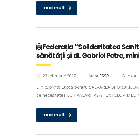
mai mult
Federația ”Solidaritatea Sanit
sănătății și dl. Gabriel Petre, min
23 februarie 2017
Autor
FSSR
Categori
Din cuprins: Lupta pentru SALVAREA SPORURILOR și
de necesitatea ECHIVALĂRII ASISTENTELOR MED
mai mult