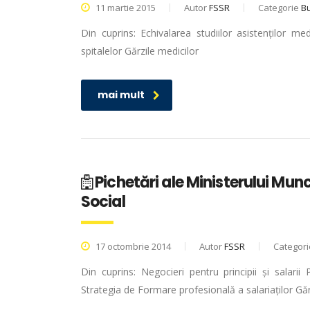
11 martie 2015
Autor
FSSR
Categorie
Bu
Din cuprins: Echivalarea studiilor asistenților med
spitalelor Gărzile medicilor
mai mult
Pichetări ale Ministerului Munc
Social
17 octombrie 2014
Autor
FSSR
Categor
Din cuprins: Negocieri pentru principii și salarii
Strategia de Formare profesională a salariaților Gărz