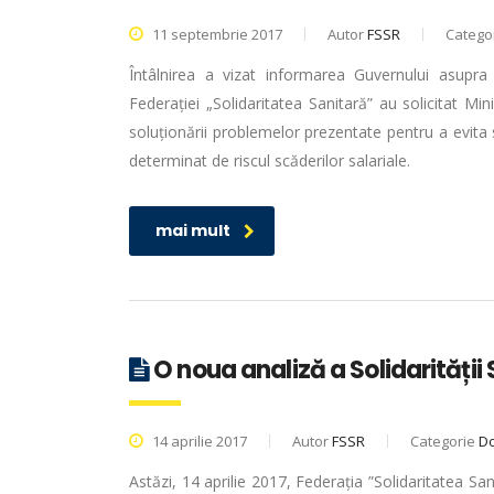
11 septembrie 2017
Autor
FSSR
Catego
Întâlnirea a vizat informarea Guvernului asupra 
Federației „Solidaritatea Sanitară” au solicitat Min
soluționării problemelor prezentate pentru a evita s
determinat de riscul scăderilor salariale.
mai mult
O noua analiză a Solidarității S
14 aprilie 2017
Autor
FSSR
Categorie
D
Astăzi, 14 aprilie 2017, Federația ”Solidaritatea San