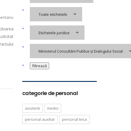
Toate etichetele
entariu
olvarea
Etichetele juridice
olicitat
ractului
Ministerul Consultării Publice și Dialogului Social
categorie de personal
asistenti
medici
personal auxiliar
personal tesa