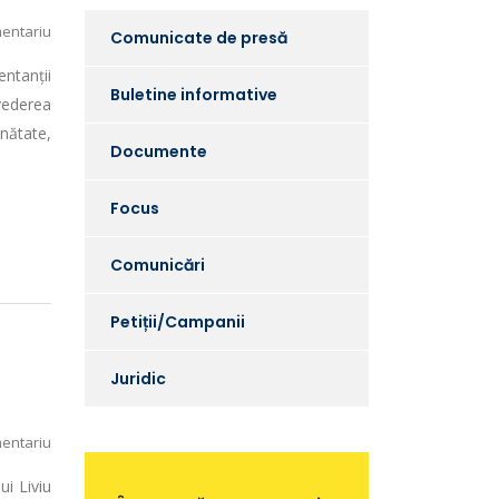
entariu
Comunicate de presă
ntanții
Buletine informative
 vederea
ănătate,
Documente
Focus
Comunicări
Petiții/Campanii
Juridic
entariu
ui Liviu