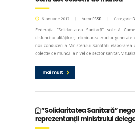
6 ianuarie 2017
Autor
FSSR
Categorie
Federația ”Solidaritatea Sanitară” solicită Came
disfuncționalităților și eliminarea erorilor generate
noii conduceri a Ministerului Sănătății elaborarea
colectiv de muncă la nivel de sector sanitar. Vizua
mai mult
”Solidaritatea Sanitară” negoc
reprezentanții ministrului deleg