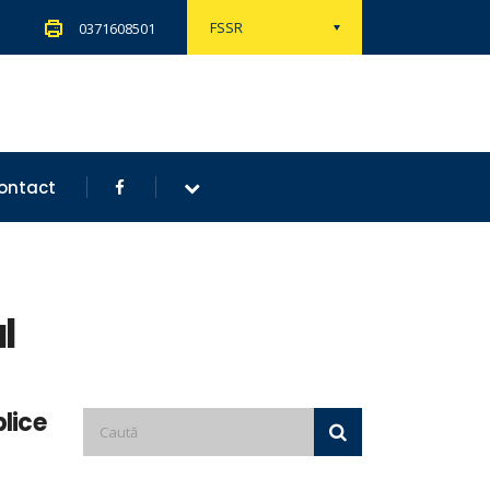
FSSR
0371608501
ontact
l
blice