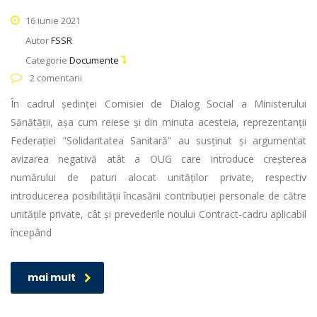
16 iunie 2021
Autor
FSSR
Categorie
Documente
2 comentarii
În cadrul ședinței Comisiei de Dialog Social a Ministerului
Sănătății, așa cum reiese și din minuta acesteia, reprezentanții
Federației ”Solidaritatea Sanitară” au susținut și argumentat
avizarea negativă atât a OUG care introduce creșterea
numărului de paturi alocat unităților private, respectiv
introducerea posibilității încasării contribuției personale de către
unitățile private, cât și prevederile noului Contract-cadru aplicabil
începând
mai mult