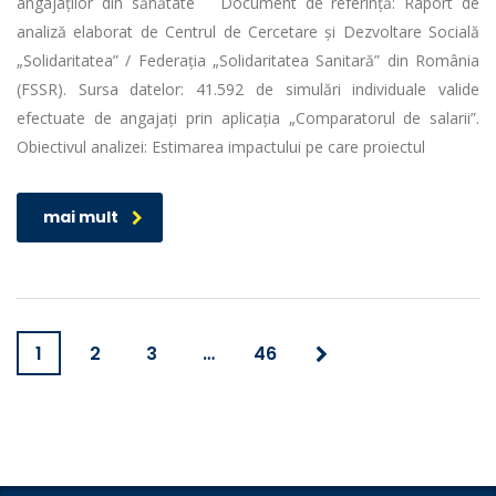
angajaților din sănătate Document de referință: Raport de
analiză elaborat de Centrul de Cercetare și Dezvoltare Socială
„Solidaritatea” / Federația „Solidaritatea Sanitară” din România
(FSSR). Sursa datelor: 41.592 de simulări individuale valide
efectuate de angajați prin aplicația „Comparatorul de salarii”.
Obiectivul analizei: Estimarea impactului pe care proiectul
mai mult
1
2
3
…
46