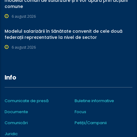
modelul comun de salarizare și îl vor apăra prin acțiuni
comune
6 august 2026
Modelul salarizării în Sănătate convenit de cele două
federații reprezentative la nivel de sector
6 august 2026
Info
Comunicate de presă
Buletine informative
Documente
Focus
Comunicări
Petiții/Campanii
Juridic