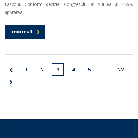
Lasconi. Conform deciziei Congresului al VIII-lea al FSSR,
apărarea
mai mult
1
2
3
4
5
…
22