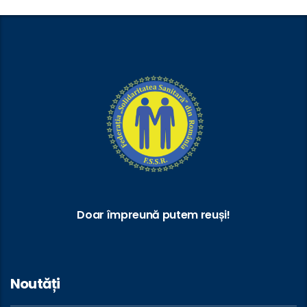
Doar împreună putem reuși!
Noutăți