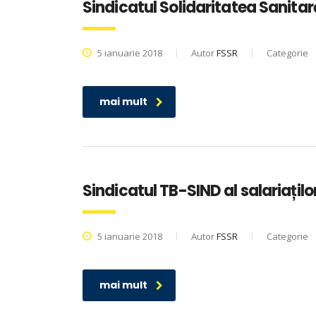
Sindicatul Solidaritatea Sanitar
5 ianuarie 2018
Autor
FSSR
Categorie
mai mult
Sindicatul TB-SIND al salariațilo
5 ianuarie 2018
Autor
FSSR
Categorie
mai mult