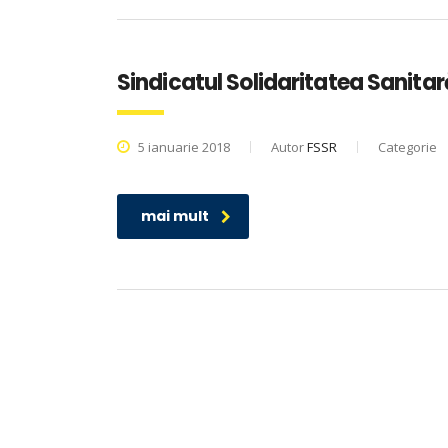
Sindicatul Solidaritatea Sanitar
5 ianuarie 2018
Autor
FSSR
Categorie
mai mult