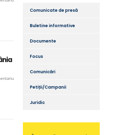
entariu
Comunicate de presă
Buletine informative
Documente
Focus
ânia
Comunicări
entariu
Petiții/Campanii
Juridic