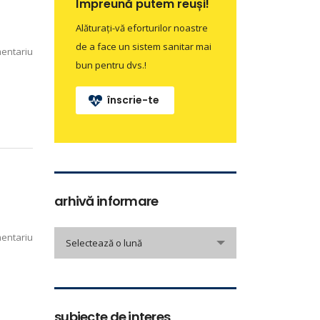
Împreună putem reuși!
Alăturați-vă eforturilor noastre
de a face un sistem sanitar mai
entariu
bun pentru dvs.!
înscrie-te
arhivă informare
arhivă
entariu
Selectează o lună
informare
subiecte de interes