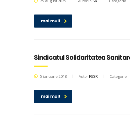
25 august 2025
Autor
FSSR
Categorie
mai mult
Sindicatul Solidaritatea Sanitar
5 ianuarie 2018
Autor
FSSR
Categorie
mai mult