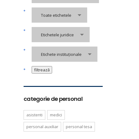
Toate etichetele
Etichetele juridice
Etichete instituționale
categorie de personal
asistenti
medici
personal auxiliar
personal tesa