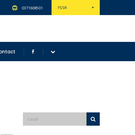
FSSR
0371608501
ontact