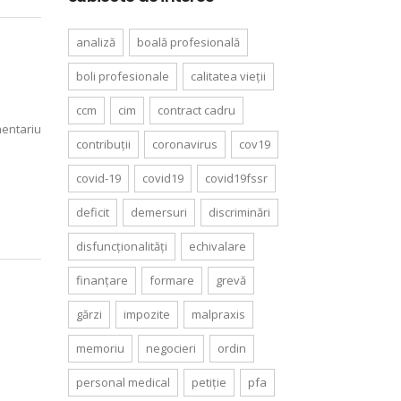
analiză
boală profesională
boli profesionale
calitatea vieții
ccm
cim
contract cadru
entariu
contribuții
coronavirus
cov19
covid-19
covid19
covid19fssr
deficit
demersuri
discriminări
disfuncționalități
echivalare
finanțare
formare
grevă
gărzi
impozite
malpraxis
memoriu
negocieri
ordin
personal medical
petiție
pfa