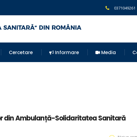
0371049261
Cercetare
Informare
Media
C
lor din Ambulanță-Solidaritatea Sanitară