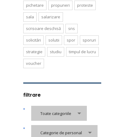
pichetare
propuneri
proteste
sala
salarizare
scrisoare deschisă
sns
solicitări
solutii
spor
sporuri
strategie
studiu
timpul de lucru
voucher
filtrare
Toate categoriile
Categorie de personal