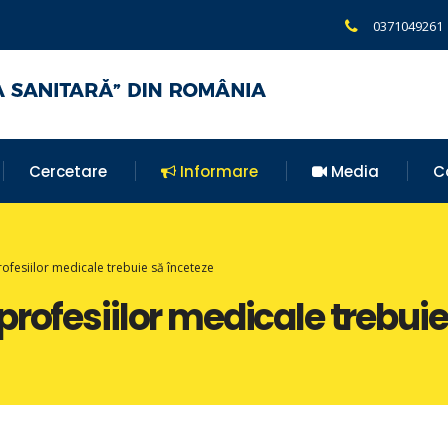
0371049261
Cercetare
Informare
Media
C
ofesiilor medicale trebuie să înceteze
rofesiilor medicale trebuie