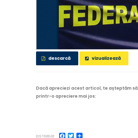
descarcă
vizualizează
Dacă apreciezi acest articol, te așteptăm să
printr-o apreciere mai jos:
Facebook
Twitter
Partajează
DISTRIBUIE