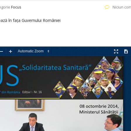
egorie
Focus
Niciun com
ează în fața Guvernului României