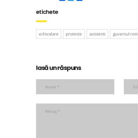
etichete
echivalare
proteste
asistenti
guvernul rom
lasă un răspuns