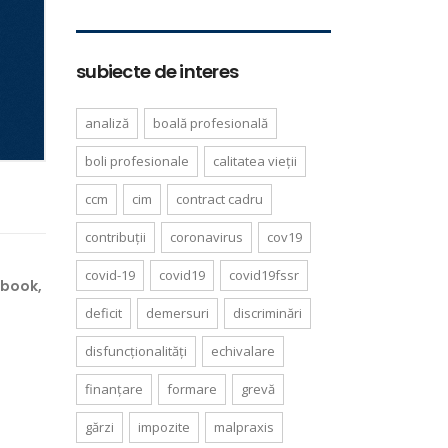
subiecte de interes
analiză
boală profesională
boli profesionale
calitatea vieții
ccm
cim
contract cadru
contribuții
coronavirus
cov19
covid-19
covid19
covid19fssr
ebook,
deficit
demersuri
discriminări
disfuncționalități
echivalare
finanțare
formare
grevă
gărzi
impozite
malpraxis