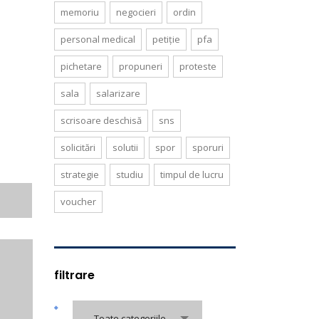
memoriu
negocieri
ordin
personal medical
petiție
pfa
pichetare
propuneri
proteste
sala
salarizare
scrisoare deschisă
sns
solicitări
solutii
spor
sporuri
strategie
studiu
timpul de lucru
voucher
filtrare
Toate categoriile