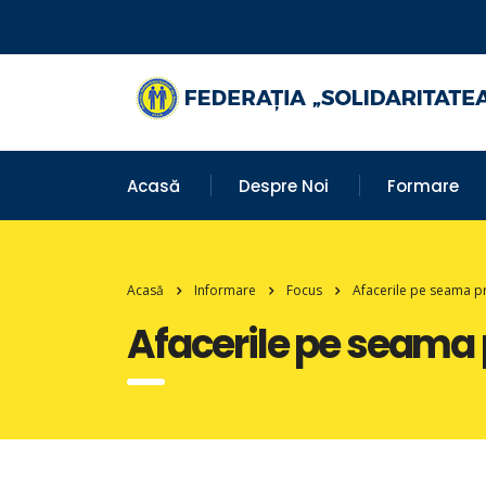
Acasă
Despre Noi
Formare
Acasă
Informare
Focus
Afacerile pe seama pr
Afacerile pe seama p