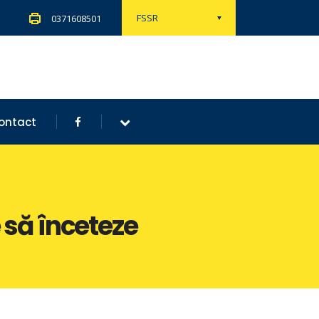
FSSR
0371608501
ontact
 să înceteze