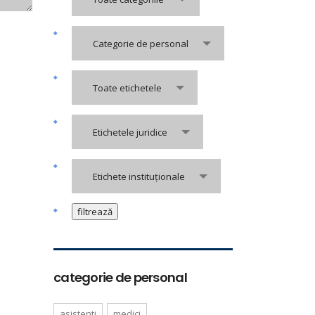
Categorie de personal
Toate etichetele
Etichetele juridice
Etichete instituționale
categorie de personal
asistenti
medici