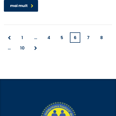
mai mult
1
…
4
5
6
7
8
…
10