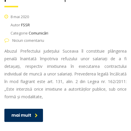
8 mai 2020
Autor
FSSR
Categorie
Comunicări
Niciun comentariu
Abuzul Prefectului județului Suceava îl constituie plângerea
penală înaintată împotriva refuzului unor salariați de a fi
detașați, respectiv imixtiunea în executarea contractului
individual de muncă a unor salariați. Prevederea legală încălcată
în mod flagrant este art. 131, alin. 2 din Legea nr. 162/2011:
„Este interzisă orice imixtiune a autorităţilor publice, sub orice
formă şi modalitate,
mai mult