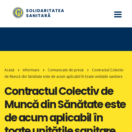
Acasă
Informare
Comunicate de presă
Contractul Colectiv
de Muncă din Sănătate este de acum aplicabil în toate unitățile sanitare
Contractul Colectiv de
Muncă din Sănătate este
de acum aplicabil în
toate unitățile sanitare