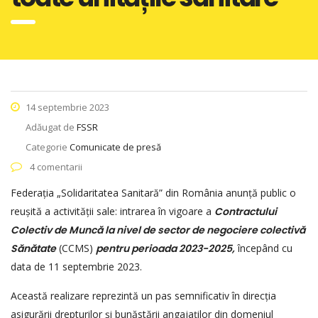
14 septembrie 2023
Adăugat de
FSSR
Categorie
Comunicate de presă
4 comentarii
Federația „Solidaritatea Sanitară” din România anunță public o
reușită a activității sale: intrarea în vigoare a
Contractului
Colectiv de Munc
ă
la nivel de sector de negociere colectiv
ă
S
ă
n
ă
tate
(CCMS)
pentru perioada 2023-2025,
începând cu
data de 11 septembrie 2023.
Această realizare reprezintă un pas semnificativ în direcția
asigurării drepturilor și bunăstării angajaților din domeniul