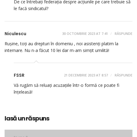
De ce întrebați federația despre acțiunile pe care trebuie să
le facă sindicatul?
Niculescu
30 OCTOMBRIE 2023 AT 7:41
RĂSPUNDE
Rușine, toți au drepturi în domeniu , noi asistenți platim la
internare. Nu n-a făcut 10 lei dar m-am simțit umilită!
FSSR
21 DECEMBRIE 2023 AT 8:57
RĂSPUNDE
Vă rugăm să reluați acuzațiile într-o formă ce poate fi
înțeleasă!
lasă un răspuns