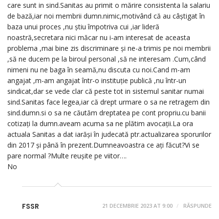
care sunt in sind.Sanitas au primit o mărire consistenta la salariu
de bază,iar noi membrii dumn.nimic,motivând că au câștigat în
baza unui proces ,nu știu împotriva cui ,iar lideră
noastră,secretara nici măcar nu i-am interesat de aceasta
problema ,mai bine zis discriminare și ne-a trimis pe noi membrii
,să ne ducem pe la biroul personal ,să ne interesam .Cum,când
nimeni nu ne baga în seamă,nu discuta cu noi.Cand m-am
angajat ,m-am angajat într-o instituție publică ,nu într-un
sindicat,dar se vede clar că peste tot in sistemul sanitar numai
sind.Sanitas face legea,iar că drept urmare o sa ne retragem din
sind.dumn.si o sa ne căutăm dreptatea pe cont propriu.cu banii
cotizați la dumn.aveam acuma sa ne plătim avocații.La ora
actuala Sanitas a dat iarăși în judecată ptr.actualizarea sporurilor
din 2017 și până în prezent.Dumneavoastra ce ați făcut?Vi se
pare normal ?Multe reușite pe viitor….
No
FSSR
21 DECEMBRIE 2023 AT 9:00
RĂSPUNDE