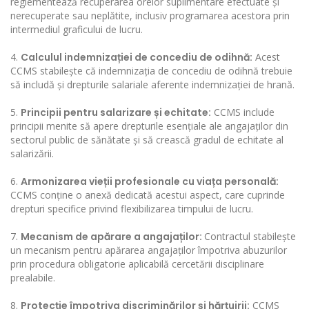
reglementează recuperarea orelor suplimentare efectuate și
nerecuperate sau neplătite, inclusiv programarea acestora prin
intermediul graficului de lucru.
Calculul indemniza
ț
iei de concediu de odihn
ă
:
Acest
CCMS stabilește că indemnizația de concediu de odihnă trebuie
să includă și drepturile salariale aferente indemnizației de hrană.
Principii pentru salarizare
ș
i echitate:
CCMS include
principii menite să apere drepturile esențiale ale angajaților din
sectorul public de sănătate și să crească gradul de echitate al
salarizării.
Armonizarea vie
ț
ii profesionale cu via
ț
a personal
ă
:
CCMS conține o anexă dedicată acestui aspect, care cuprinde
drepturi specifice privind flexibilizarea timpului de lucru.
Mecanism de apărare a angaja
ț
ilor:
Contractul stabilește
un mecanism pentru apărarea angajaților împotriva abuzurilor
prin procedura obligatorie aplicabilă cercetării disciplinare
prealabile.
Protec
ț
ie
î
mpotriva discrimin
ă
rilor
ș
i h
ă
r
ț
uirii:
CCMS