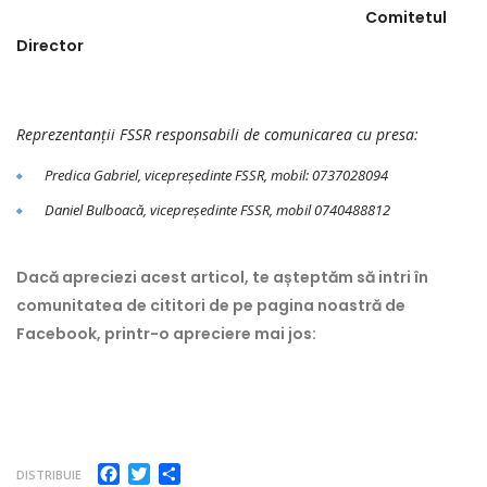
Comitetul
Director
Reprezentan
ții FSSR responsabili de comunicarea cu presa:
Predica Gabriel, vicepre
ș
edinte FSSR, mobil: 0737028094
Daniel Bulboacă, vicepre
ședinte FSSR, mobil 0740488812
Dacă apreciezi acest articol, te așteptăm să intri în
comunitatea de cititori de pe pagina noastră de
Facebook, printr-o apreciere mai jos:
Facebook
Twitter
Partajează
DISTRIBUIE