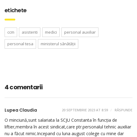
etichete
ccm
asistenti
medici
personal auxiliar
personal tesa
ministerul sănătății
4 comentarii
Lupea Claudia
20 SEPTEMBRIE 2023 AT 8:59
RĂSPUNDE
O minciună,sunt salariata la SCJU Constanta în funcția de
liftier,membra în acest sindicat,care ptr.personalul tehnic auxiliar
nu a făcut nimic.Incepand cu luna august colege cu mine dar