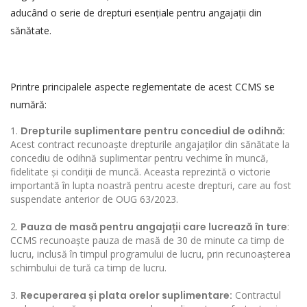
aducând o serie de drepturi esențiale pentru angajații din
sănătate.
Printre principalele aspecte reglementate de acest CCMS se
numără:
Drepturile suplimentare pentru concediul de odihnă:
Acest contract recunoaște drepturile angajaților din sănătate la
concediu de odihnă suplimentar pentru vechime în muncă,
fidelitate și condiții de muncă. Aceasta reprezintă o victorie
importantă în lupta noastră pentru aceste drepturi, care au fost
suspendate anterior de OUG 63/2023.
Pauza de masă pentru angaja
ț
ii care lucreaz
ă
î
n ture
:
CCMS recunoaște pauza de masă de 30 de minute ca timp de
lucru, inclusă în timpul programului de lucru, prin recunoașterea
schimbului de tură ca timp de lucru.
Recuperarea
ș
i plata orelor suplimentare:
Contractul