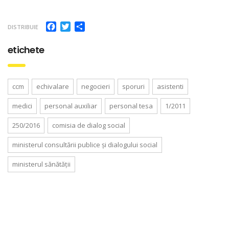
Facebook
Twitter
Partajează
DISTRIBUIE
etichete
ccm
echivalare
negocieri
sporuri
asistenti
medici
personal auxiliar
personal tesa
1/2011
250/2016
comisia de dialog social
ministerul consultării publice și dialogului social
ministerul sănătății