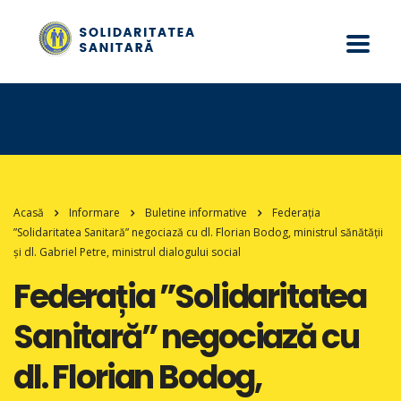
Acasă
Informare
Buletine informative
Federația
”Solidaritatea Sanitară” negociază cu dl. Florian Bodog, ministrul sănătății
și dl. Gabriel Petre, ministrul dialogului social
Federația ”Solidaritatea
Sanitară” negociază cu
dl. Florian Bodog,