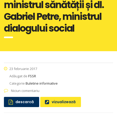
ministrul sănătății și dl.
Gabriel Petre, ministrul
dialogului social
23 februarie 2017
Adăugat de
FSSR
Categorie
Buletine informative
Niciun comentariu
descarcă
vizualizează