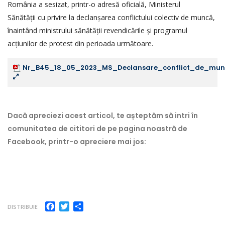
România a sesizat, printr-o adresă oficială, Ministerul
Sănătății cu privire la declanșarea conflictului colectiv de muncă,
înaintând ministrului sănătății revendicările și programul
acțiunilor de protest din perioada următoare.
Nr_B45_18_05_2023_MS_Declansare_conflict_de_mun
Dacă apreciezi acest articol, te așteptăm să intri în
comunitatea de cititori de pe pagina noastră de
Facebook, printr-o apreciere mai jos:
Facebook
Twitter
Partajează
DISTRIBUIE