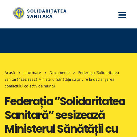
Acasă
Informare
Documente
Federația ”Solidaritatea
Sanitară” sesizează Ministerul Sănătății cu privire la declanșarea
conflictului colectiv de muncă
Federația ”Solidaritatea
Sanitară” sesizează
Ministerul Sănătății cu