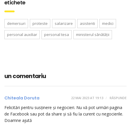
etichete
demersuri
proteste
salarizare
asistenti
medici
personal auxiliar
personal tesa
ministerul sănătății
un comentariu
Chiteala Doruta
22 MAI 2023 AT 19:13
RĂSPUNDE
Felicitări pentru susținere și negocieri. Nu vă pot urmări pagina
de Facebook sau pot da share și să fiu la curent cu negocierile.
Doamne ajută