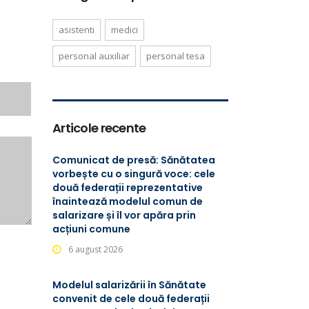
asistenti
medici
personal auxiliar
personal tesa
Articole recente
Comunicat de presă: Sănătatea
vorbește cu o singură voce: cele
două federații reprezentative
înaintează modelul comun de
salarizare și îl vor apăra prin
acțiuni comune
6 august 2026
Modelul salarizării în Sănătate
convenit de cele două federații