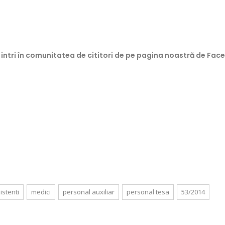
 intri în comunitatea de cititori de pe pagina noastră de Fac
istenti
medici
personal auxiliar
personal tesa
53/2014