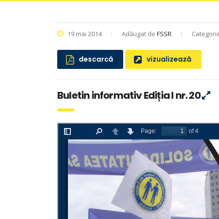
19 mai 2014
Adăugat de
FSSR
Categori
descarcă
vizualizează
Buletin informativ Ediția I nr. 20