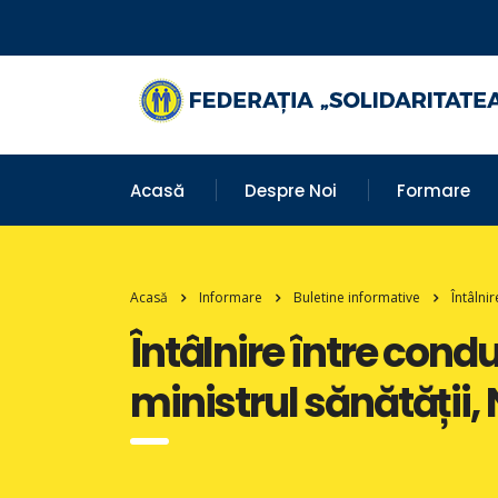
Acasă
Despre Noi
Formare
Acasă
Informare
Buletine informative
Întâlni
Întâlnire între cond
ministrul sănătății,