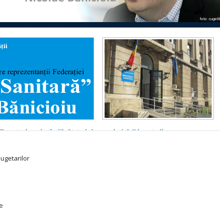
bugetarilor
le