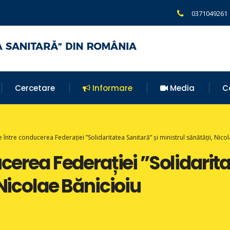
0371049261
Cercetare
Informare
Media
C
re între conducerea Federației ”Solidaritatea Sanitară” și ministrul sănătății, Nico
ucerea Federației ”Solidarita
 Nicolae Bănicioiu