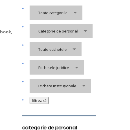
Toate categoriile
Categorie de personal
ebook,
Toate etichetele
Etichetele juridice
Etichete instituționale
categorie de personal