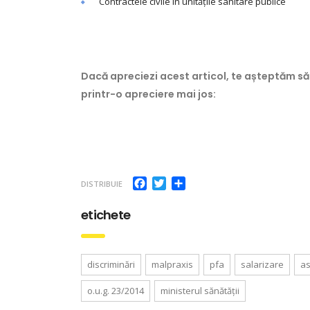
Contractele civile în unitățile sanitare publice
Dacă apreciezi acest articol, te așteptăm să
printr-o apreciere mai jos:
Facebook
Twitter
Partajează
DISTRIBUIE
etichete
discriminări
malpraxis
pfa
salarizare
as
o.u.g. 23/2014
ministerul sănătății