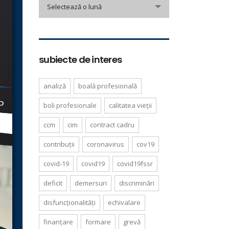
arhivă
Selectează o lună
informare
subiecte de interes
analiză
boală profesională
boli profesionale
calitatea vieții
ccm
cim
contract cadru
contribuții
coronavirus
cov19
covid-19
covid19
covid19fssr
deficit
demersuri
discriminări
disfuncționalități
echivalare
finanțare
formare
grevă