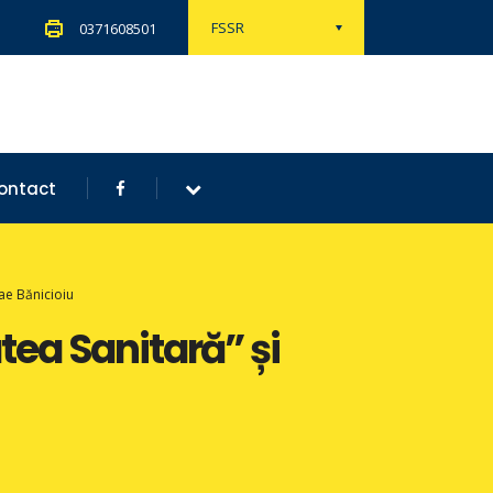
FSSR
0371608501
ontact
lae Bănicioiu
tea Sanitară” și