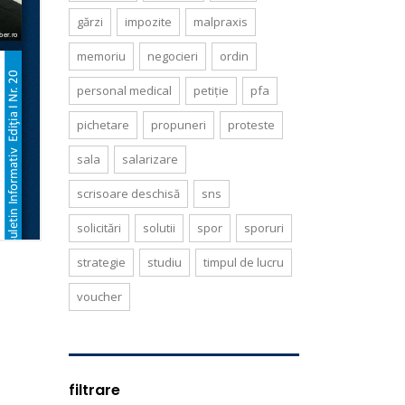
gărzi
impozite
malpraxis
memoriu
negocieri
ordin
personal medical
petiție
pfa
pichetare
propuneri
proteste
sala
salarizare
scrisoare deschisă
sns
solicitări
solutii
spor
sporuri
strategie
studiu
timpul de lucru
voucher
filtrare