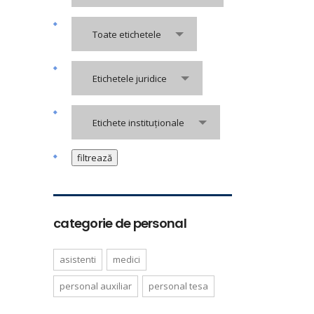
Toate etichetele
Etichetele juridice
Etichete instituționale
categorie de personal
asistenti
medici
personal auxiliar
personal tesa