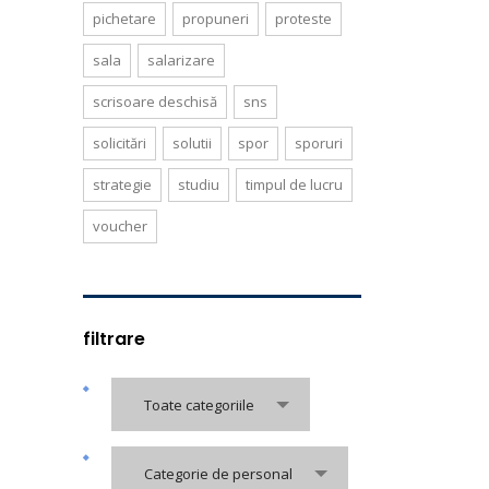
pichetare
propuneri
proteste
sala
salarizare
scrisoare deschisă
sns
solicitări
solutii
spor
sporuri
strategie
studiu
timpul de lucru
voucher
filtrare
Toate categoriile
Categorie de personal