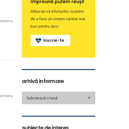
Împreună putem reuși!
Alăturați-vă eforturilor noastre
de a face un sistem sanitar mai
entariu
bun pentru dvs.!
înscrie-te
arhivă informare
arhivă
entariu
Selectează o lună
informare
subiecte de interes