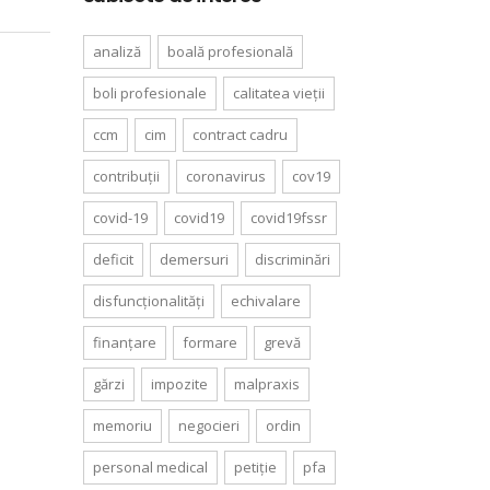
analiză
boală profesională
boli profesionale
calitatea vieții
ccm
cim
contract cadru
contribuții
coronavirus
cov19
covid-19
covid19
covid19fssr
deficit
demersuri
discriminări
disfuncționalități
echivalare
finanțare
formare
grevă
gărzi
impozite
malpraxis
memoriu
negocieri
ordin
personal medical
petiție
pfa