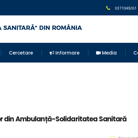
0371049261
Cercetare
Informare
Media
C
lor din Ambulanță-Solidaritatea Sanitară