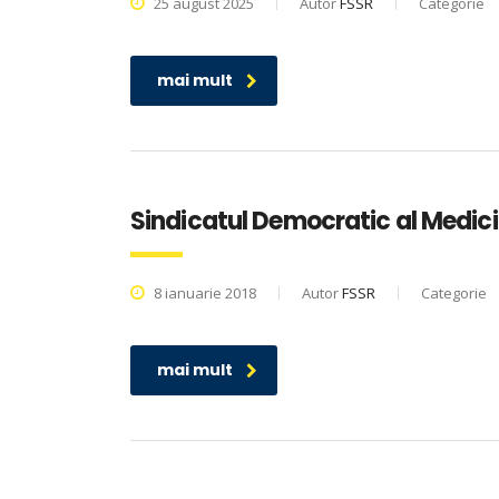
25 august 2025
Autor
FSSR
Categorie
mai mult
Sindicatul Democratic al Medicil
8 ianuarie 2018
Autor
FSSR
Categorie
mai mult