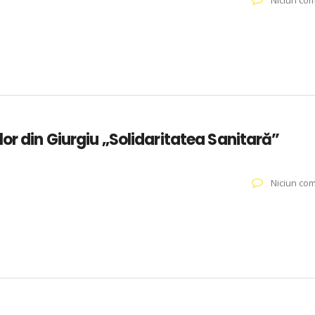
Niciun com
or din Giurgiu „Solidaritatea Sanitară”
Niciun com