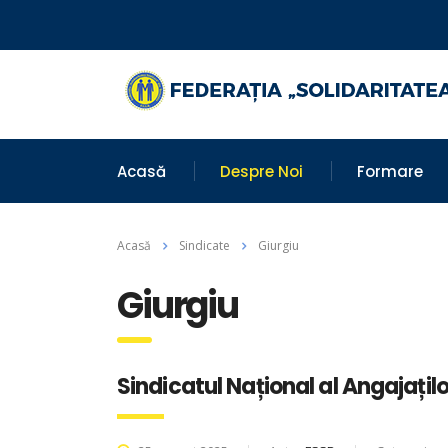
Acasă
Despre Noi
Formare
Acasă
Sindicate
Giurgiu
Giurgiu
Sindicatul Național al Angajați