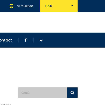
FSSR
0371608501
ontact