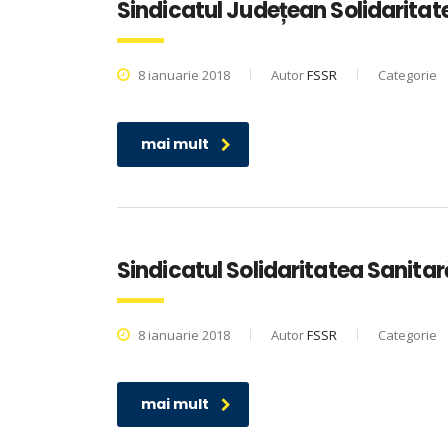
Sindicatul Județean Solidaritat
8 ianuarie 2018
Autor
FSSR
Categorie
mai mult
Sindicatul Solidaritatea Sanitar
8 ianuarie 2018
Autor
FSSR
Categorie
mai mult