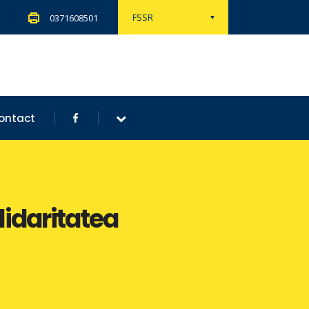
FSSR
0371608501
ontact
lidaritatea