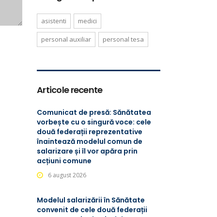
asistenti
medici
personal auxiliar
personal tesa
Articole recente
Comunicat de presă: Sănătatea
vorbește cu o singură voce: cele
două federații reprezentative
înaintează modelul comun de
salarizare și îl vor apăra prin
acțiuni comune
6 august 2026
Modelul salarizării în Sănătate
convenit de cele două federații