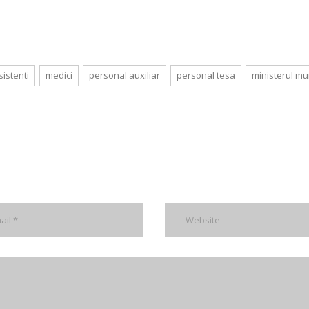
sistenti
medici
personal auxiliar
personal tesa
ministerul mu