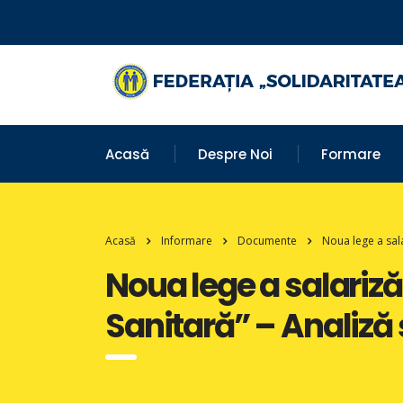
Acasă
Despre Noi
Formare
Acasă
Informare
Documente
Noua lege a sala
Noua lege a salariză
Sanitară” – Analiză ș