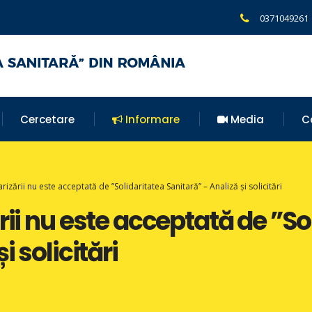
0371049261
Cercetare
Informare
Media
C
rizării nu este acceptată de ”Solidaritatea Sanitară” – Analiză și solicitări
rii nu este acceptată de ”So
i solicitări