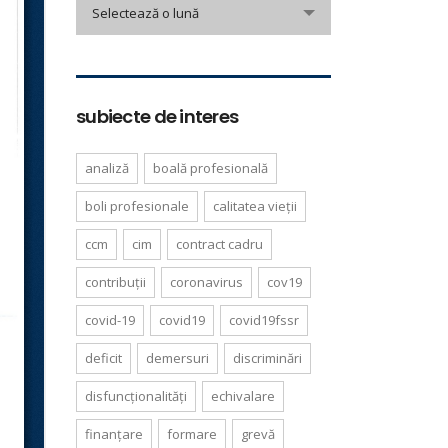
arhivă
Selectează o lună
informare
subiecte de interes
analiză
boală profesională
boli profesionale
calitatea vieții
ccm
cim
contract cadru
contribuții
coronavirus
cov19
covid-19
covid19
covid19fssr
deficit
demersuri
discriminări
disfuncționalități
echivalare
finanțare
formare
grevă