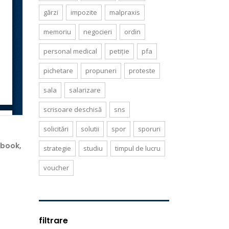
gărzi
impozite
malpraxis
memoriu
negocieri
ordin
personal medical
petiție
pfa
pichetare
propuneri
proteste
sala
salarizare
scrisoare deschisă
sns
solicitări
solutii
spor
sporuri
ebook,
strategie
studiu
timpul de lucru
voucher
filtrare