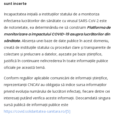
sunt incerte
Incapacitatea inițială a instituțiilor statului de a monitoriza
infectarea lucrătorilor din sănătate cu virusul SARS-CoV-2 este
de notorietate, ea determinându-ne să construim
Platforma de
monitorizare a impactului COVID-19 asupra lucrătorilor din
sănătate
.
Absența unei baze de date publice în acest domeniu,
creată de instituțiile statului cu proceduri clare și transparente de
colectare și prelucrare a datelor, așezate pe baze științifice,
justifică în continuare neîncrederea în toate informațiile publice
oficiale pe această temă.
Conform regulilor aplicabile comunicării de informații științifice,
reprezentanții CNCAV au obligația să indice sursa informațiilor
privind evoluția numărului de lucrători infectați, fiecare dintre cei
interesați putând verifica aceste informații. Deocamdată singura
sursă publică de informații publice este
https://covid.solidaritatea-sanitara.ro/
[5]