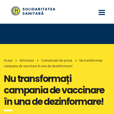
Acasă
Informare
Comunicate de presă
Nu transformați
campania de vaccinare în una de dezinformare!
Nu transformați
campania de vaccinare
în una de dezinformare!