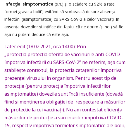
infecţiei simptomatice
(s.n.) şi o scădere cu 92% a ratei
formei grave a bolii”, evitând să vorbească despre absența
infectării (asimptomatice) cu SARS-CoV-2 a celor vaccinați. În
absența dovezilor științifice din faptul că ne dorim (și noi) să fie
așa nu putem deduce că este așa.
Later edit (18.02.2021, ora 14:00): Prin
„protecția protecția oferită de vaccinurile anti-COVID
împotriva infectării cu SARS-CoV-2” ne referim, așa cum
stabilește contextul, la protecția cetățenilor împotriva
prezenței virusului în organism. Pentru acest tip de
protecție (pentru protecția împotriva infectărilor
asimptomatice) dovezile sunt încă insuficiente (dovadă
fiind și menținerea obligației de respectare a măsurilor
de protecție la cei vaccinați). Nu am contestat eficiența
măsurilor de protecție a vaccinurilor împotriva COVID-
19, respectiv împotriva formelor simptomatice ale bolii,