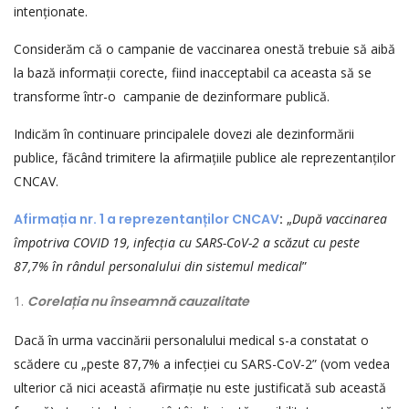
intenționate.
Considerăm că o campanie de vaccinarea onestă trebuie să aibă
la bază informații corecte, fiind inacceptabil ca aceasta să se
transforme într-o campanie de dezinformare publică.
Indicăm în continuare principalele dovezi ale dezinformării
publice, făcând trimitere la afirmațiile publice ale reprezentanților
CNCAV.
Afirma
ț
ia nr. 1 a reprezentan
ț
ilor CNCAV
:
„
După vaccinarea
împotriva COVID 19, infec
ț
ia cu SARS-CoV-2 a sc
ă
zut cu peste
87,7%
î
n r
â
ndul personalului din sistemul medical
”
Corela
ț
ia nu
î
nseamn
ă
cauzalitate
Dacă în urma vaccinării personalului medical s-a constatat o
scădere cu „peste 87,7% a infecției cu SARS-CoV-2” (vom vedea
ulterior că nici această afirmație nu este justificată sub această