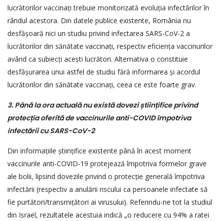
lucrătorilor vaccinați trebuie monitorizată evoluția infectărilor în
rândul acestora. Din datele publice existente, România nu
desfășoară nici un studiu privind infectarea SARS-CoV-2 a
lucrătorilor din sănătate vaccinați, respectiv eficiența vaccinurilor
având ca subiecți acești lucrători. Alternativa o constituie
desfășurarea unui astfel de studiu fără informarea și acordul
lucrătorilor din sănătate vaccinați, ceea ce este foarte grav.
3. Până la ora actuală nu există dovezi
ș
tiin
ț
ifice privind
protec
ț
ia oferită de vaccinurile anti-COVID împotriva
infectării cu SARS-CoV-2
Din informațiile științifice existente până în acest moment
vaccinurile anti-COVID-19 protejează împotriva formelor grave
ale bolii, lipsind dovezile privind o protecție generală împotriva
infectării (respectiv a anulării riscului ca persoanele infectate să
fie purtători/transmițători ai virusului). Referindu-ne tot la studiul
din Israel, rezultatele acestuia indică „o reducere cu 94% a ratei