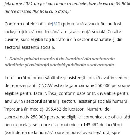
februarie 2021 au fost vaccinate cu ambele doze de vaccin 89.96%
dintre acestea (98.84% cu o doză).”
Conform datelor oficiale
[3]
în prima fază a vaccinării au fost
incluși toți lucrătorii din sănătate și asistență socială. Cu alte
cuvinte, sunt eligibili toți lucrătorii din sectorul sănătate și din
sectorul asistență socială.
Datele privind numărul de lucrători din sectoarele
sănătate
ș
i asisten
ț
ă
social
ă publicate
sunt eronate
Lotul lucrătorilor din sănătate și asistență socială avut în vedere
de reprezentanții CNCAV este de „aproximativ 250.000 persoane
eligibile pentru faza I”. Însă, conform datelor INS (valabile pentru
anul 2019) sectorul sanitar și sectorul asistență socială numără,
împreună (în medie), 395.462 de lucrători. Numărul de
„aproximativ 250.000 persoane eligibile” comunicat de oficialități
pentru același sectoare este mai mic cu 145.462 de lucrători
(excluderea de la numărătoare ar putea avea legătură, spre