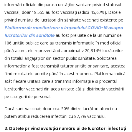
informări oficiale din partea unităților sanitare privind statusul
vaccinal, doar 18.555 au fost vaccinați (adică 45,67%). Datele
privind numărul de lucrători din sănătate vaccinați existente pe
Platforma de monitorizare a impactului COVID-19 asupra
lucrătorilor din sănătate
au fost preluate de la un număr de
106 unități publice care au transmis informațiile în mod oficial
până acum, ele reprezentând aproximativ 20,314% lucrătorilor
din totalul angajaților din sector public sănătate. Solicitarea
informaților a fost transmisă tuturor unităților sanitare, acestea
fiind rezultatele primite până în acest moment. Platforma indică
atât fiecare unitară care a transmis informațiile și procentul
lucrătorilor vaccinați din acea unitate cât și distribuția vaccinării
pe categorii de personal.
Dacă sunt vaccinați doar cca. 50% dintre lucrători atunci nu
putem atribui reducerea infectării cu 87,7% vaccinului.
3. Datele privind evolu
ț
ia num
ă
rului de lucrători infecta
ț
i