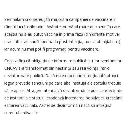
Semnalăm și o nereușită majoră a campaniei de vaccinare în
rândul lucrătorilor din sănătate: numărul mare de cazuri în care
aceștia nu s-au putut vaccina în prima fază (din diferite motive:
erau infectați sau în perioada post-infecția, au ezitat inițial etc.)
iar acum nu mai pot fi programați pentru vaccinare.
Constatăm că obligația de informare publică a reprezentanților
CNCAV s-a transformat din neștiință sau rea voință într-o
dezinformare publică. Dacă este o acțiune intenționată atunci
legea prevede sancțiuni pe care alte instituții ale statului trebuie
să le aplice. Atragem atenția că dezinformările publice efectuate
de instituții ale statului erodează încrederea populației, crescând
ezitarea vaccinală. Astfel de dezinformări riscă să întrețină
curentul antivaccin.