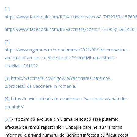
[1]
https://www.facebook.com/ROVaccinare/videos/174729594157636
https://www.facebook.com/ROVaccinare/posts/124795812867503
[2]
https://www.agerpres.ro/mondorama/2021/02/14/coronavirus-
vaccinul-pfizer-are-o-eficienta-de-94-potrivit-unui-studiu-
israelian–661122
[3]
https://vaccinare-covid.gov.ro/vaccinarea-sars-cov-
2/procesul-de-vaccinare-in-romania/
[4]
https://covid.solidaritatea-sanitara.ro/vaccinari-salariati-din-
sanatate/
[5]
Precizăm că evoluția din ultima perioadă este puternic
afectată de ritmul raportărilor. Unitățile care ne-au transmis
informațiile privind numărul de lucrători infectați au făcut acest