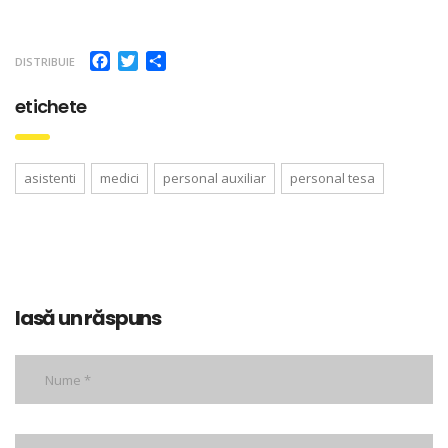
Facebook
Twitter
Partajează
DISTRIBUIE
etichete
asistenti
medici
personal auxiliar
personal tesa
lasă un răspuns