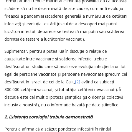
formă) atunci trebuie mai întâi eliminată posibilitatea ca această
scădere să nu fie determinată de alte cauze, cum ar fi evoluția
firească a pandemiei (scăderea generală a numărului de cetățeni
infectați) și evoluția testării (riscul de a descoperi mai puțini
lucrători infectați deoarece se testează mai puțin sau scăderea
dorinței de testare a lucrătorilor vaccinați).
Suplimentar, pentru a putea lua în discuție o relație de
cauzalitate între vaccinare și scăderea infecției trebuie
desfășurat un studiu care să analizeze evoluția infecției la un lot
egal de persoane vaccinate și persoane nevaccinate (precum cel
desfășurat în Israel, de cei de la Calit,
[2]
având ca subiecți
300.000 cetățeni vaccinați și tot atâția cetățeni nevaccinați). În
discuție este cel mult o ipoteză științifică (și o dorință colectivă,
inclusiv a noastră), nu o informație bazată pe date științifice.
2. Existen
ț
a corela
ț
iei trebuie demonstrată
Pentru a afirma că a scăzut ponderea infectării în rândul