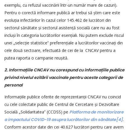
exemplu, cu refuzul vaccinării într-un număr mare de cazuri).
Pentru o corectă informare publică ar trebui să știm care este
evoluția infectărilor în cazul celor 145.462 de lucrători din
sectorul sănătate și sectorul asistență socială care nu au fost
incluși în categoria lucrătorilor esențiali. Nu putem exclude riscul
unei „selecție statistice” preferențiale a lucrătorilor vaccinați din
cele două sectoare, efectuată de cei de la CNCAV pentru a
putea raporta o campanie reușită.
2. Informa
ț
iile CNCAV nu corespund cu informa
ț
iile publice
privind nivelul ezitării vaccinale pentru aceste categorii de
personal
Informațiile publice oferite de reprezentanții CNCAV nu coincid
cu cele colectate public de Centrul de Cercetare și Dezvoltare
Socială „Solidaritatea” (CCDSS) pe
Platforma de monitorizare
a impactului COVID-19 asupra lucrătorilor din sănătate
[4]
.
Conform acestor date din cei 40.627 lucrători pentru care avem