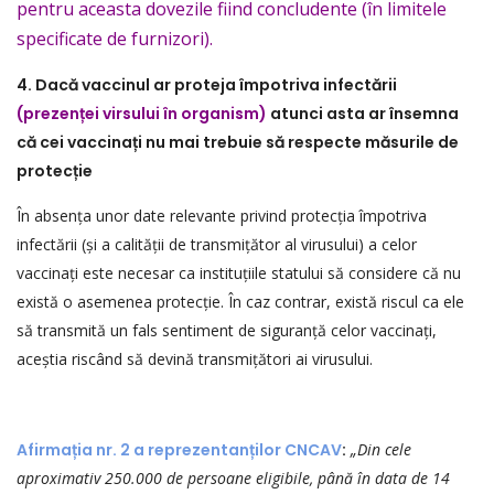
pentru aceasta dovezile fiind concludente (în limitele
specificate de furnizori).
4. Dacă vaccinul ar proteja împotriva infectării
(prezenței virsului în organism)
atunci asta ar însemna
că cei vaccina
ț
i nu mai trebuie s
ă
respecte m
ă
surile de
protec
ț
ie
În absența unor date relevante privind protecția împotriva
infectării (și a calității de transmițător al virusului) a celor
vaccinați este necesar ca instituțiile statului să considere că nu
există o asemenea protecție. În caz contrar, există riscul ca ele
să transmită un fals sentiment de siguranță celor vaccinați,
aceștia riscând să devină transmițători ai virusului.
Afirma
ț
ia nr. 2 a reprezentan
ț
ilor CNCAV
:
„Din cele
aproximativ 250.000 de persoane eligibile, până în data de 14