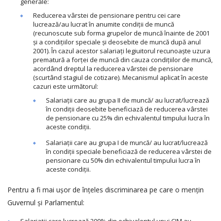
generale:
Reducerea vârstei de pensionare pentru cei care
lucrează/au lucrat în anumite condiții de muncă
(recunoscute sub forma grupelor de muncă înainte de 2001
și a condițiilor speciale și deosebite de muncă după anul
2001). În cazul acestor salariați legiuitorul recunoaște uzura
prematură a forței de muncă din cauza condițiilor de muncă,
acordând dreptul la reducerea vârstei de pensionare
(scurtând stagiul de cotizare). Mecanismul aplicat în aceste
cazuri este următorul:
Salariații care au grupa II de muncă/ au lucrat/lucrează
în condiții deosebite beneficiază de reducerea vârstei
de pensionare cu 25% din echivalentul timpului lucra în
aceste condiții.
Salariații care au grupa I de muncă/ au lucrat/lucrează
în condiții speciale beneficiază de reducerea vârstei de
pensionare cu 50% din echivalentul timpului lucra în
aceste condiții.
Pentru a fi mai ușor de înțeles discriminarea pe care o mențin
Guvernul și Parlamentul: