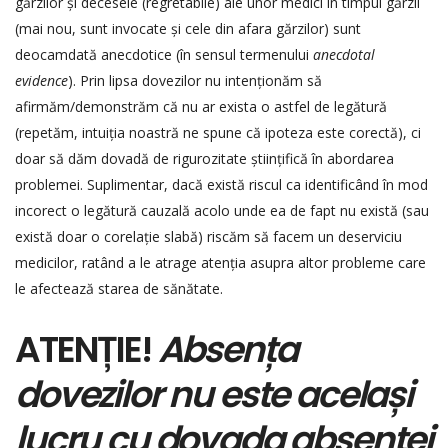
gărzilor și decesele (regretabile) ale unor medici în timpul gărzii
(mai nou, sunt invocate și cele din afara gărzilor) sunt
deocamdată anecdotice (în sensul termenului
anecdotal
evidence
). Prin lipsa dovezilor nu intenționăm să
afirmăm/demonstrăm că nu ar exista o astfel de legătură
(repetăm, intuiția noastră ne spune că ipoteza este corectă), ci
doar să dăm dovadă de rigurozitate științifică în abordarea
problemei. Suplimentar, dacă există riscul ca identificând în mod
incorect o legătură cauzală acolo unde ea de fapt nu există (sau
există doar o corelație slabă) riscăm să facem un deserviciu
medicilor, ratând a le atrage atenția asupra altor probleme care
le afectează starea de sănătate.
ATENȚIE!
Absența
dovezilor nu este același
lucru cu dovada absenței