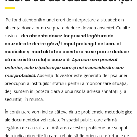
Pe fond atenționăm unei erori de interpretare a situației: din
absența dovezilor nu se poate deduce dovada absenței. Cu alte
cuvinte,
din absența dovezilor privind legătura de
cauzalitate dintre gărzi/timpul prelungit de lucru al
medicilor și mortalitatea acestora nu se poate deduce
că nu există o relație cauzală.
Așa cum am precizat
anterior, este o ipoteza pe care și noi o considerăm cea
mai probabilă.
Absența dovezilor este generată de lipsa unei
preocupări a instituțiilor statului pentru a monitorizare situația,
deși suntem în ipoteza clară a unui risc la adresa sănătății și a
securității în muncă.
În continuare vom indica câteva dintre problemele metodologice
ale documentelor vehiculate în spațiul public, care afirmă
legătura de cauzalitate. Arătarea acestor probleme are scopul
de a indica direcțiile în care trebuie să fie orientate eforturile de