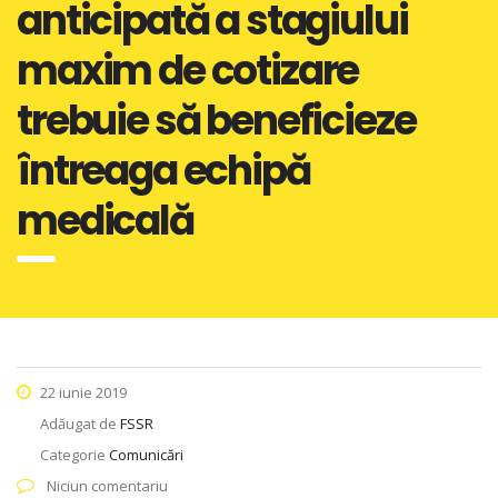
anticipată a stagiului
maxim de cotizare
trebuie să beneficieze
întreaga echipă
medicală
22 iunie 2019
Adăugat de
FSSR
Categorie
Comunicări
Niciun comentariu