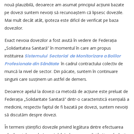
nouă plauzibilă, deoarece am asumat principiul acțiunii bazate
pe dovezi suntem nevoiți să recunoaștem că lipsesc dovezile.
Mai mult decât atât, ipoteza este dificil de verificat pe baza
dovezilor.
Exact nevoia dovezilor a fost avută în vedere de Federația
„Solidaritatea Sanitară” în momentul în care am propus
instituirea
Sistemului Sectorial de Monitorizare a Bolilor
Profesionale din Sănătate
în cadrul contractului colectiv de
muncă la nivel de sector. Din păcate, suntem în continuare
singurii care susținem un astfel de demers.
Deoarece apelul la dovezi ca metodă de acțiune este preluat de
Federația „Solidaritate Sanitară” dintr-o caracteristică esențială a
medicinii, respectiv faptul de fi bazată pe dovezi, suntem nevoiți
să discutăm despre dovezi.
În termeni științifici dovezile privind legătura dintre efectuarea