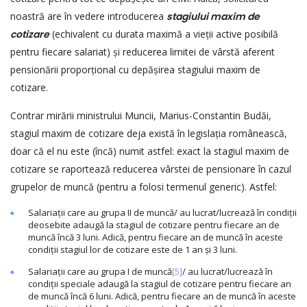
noastră are în vedere introducerea
stagiului maxim de
cotizare
(echivalent cu durata maximă a vieții active posibilă
pentru fiecare salariat) și reducerea limitei de vârstă aferent
pensionării proporțional cu depășirea stagiului maxim de
cotizare.
Contrar mirării ministrului Muncii, Marius-Constantin Budăi,
stagiul maxim de cotizare deja există în legislația românească,
doar că el nu este (încă) numit astfel: exact la stagiul maxim de
cotizare se raportează reducerea vârstei de pensionare în cazul
grupelor de muncă (pentru a folosi termenul generic). Astfel:
Salariații care au grupa II de muncă/ au lucrat/lucrează în condiții
deosebite adaugă la stagiul de cotizare pentru fiecare an de
muncă încă 3 luni. Adică, pentru fiecare an de muncă în aceste
condiții stagiul lor de cotizare este de 1 an și 3 luni.
Salariații care au grupa I de muncă
[5]
/ au lucrat/lucrează în
condiții speciale adaugă la stagiul de cotizare pentru fiecare an
de muncă încă 6 luni. Adică, pentru fiecare an de muncă în aceste