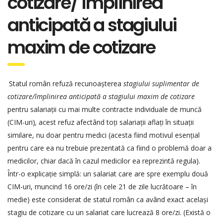
cotizare/ împlinirea
anticipată a stagiului
maxim de cotizare
Statul român refuză recunoașterea
stagiului suplimentar de
cotizare/împlinirea anticipată a stagiului maxim de cotizare
pentru salariații cu mai multe contracte individuale de muncă
(CIM-uri)
,
acest refuz afectând toți salariații aflați în situații
similare, nu doar pentru medici (acesta fiind motivul esențial
pentru care ea nu trebuie prezentată ca fiind o problemă doar a
medicilor, chiar dacă în cazul medicilor ea reprezintă regula).
Într-o explicație simplă: un salariat care are spre exemplu două
CIM-uri, muncind 16 ore/zi (în cele 21 de zile lucrătoare – în
medie) este considerat de statul român ca având exact același
stagiu de cotizare cu un salariat care lucrează 8 ore/zi. (Există o