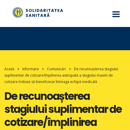
Acasă
Informare
Comunicări
De recunoașterea stagiului
suplimentar de cotizare/împlinirea anticipată a stagiului maxim de
cotizare trebuie să beneficieze întreaga echipă medicală
De recunoașterea
stagiului suplimentar de
cotizare/împlinirea