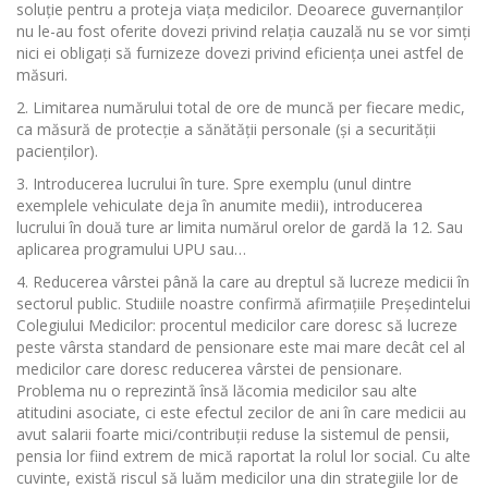
soluție pentru a proteja viața medicilor. Deoarece guvernanților
nu le-au fost oferite dovezi privind relația cauzală nu se vor simți
nici ei obligați să furnizeze dovezi privind eficiența unei astfel de
măsuri.
Limitarea numărului total de ore de muncă per fiecare medic,
ca măsură de protecție a sănătății personale (și a securității
pacienților).
Introducerea lucrului în ture. Spre exemplu (unul dintre
exemplele vehiculate deja în anumite medii), introducerea
lucrului în două ture ar limita numărul orelor de gardă la 12. Sau
aplicarea programului UPU sau…
Reducerea vârstei până la care au dreptul să lucreze medicii în
sectorul public. Studiile noastre confirmă afirmațiile Președintelui
Colegiului Medicilor: procentul medicilor care doresc să lucreze
peste vârsta standard de pensionare este mai mare decât cel al
medicilor care doresc reducerea vârstei de pensionare.
Problema nu o reprezintă însă lăcomia medicilor sau alte
atitudini asociate, ci este efectul zecilor de ani în care medicii au
avut salarii foarte mici/contribuții reduse la sistemul de pensii,
pensia lor fiind extrem de mică raportat la rolul lor social. Cu alte
cuvinte, există riscul să luăm medicilor una din strategiile lor de