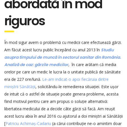
abordată în mod
riguros
În mod sigur avem o problemă cu medicii care efectuează gărzi.
Am făcut acest lucru public începând cu anul 2013 în
Studiu
asupra timpului de muncă în sectorul sanitar din România.
Analiză de caz: gărzile medicilor
, în care arătam că media
orelor pe care un medic le lucra la o unitate publică de sănătate
era de 227 ore/lună.
Le-am indicat-o apoi fiecăruia dintre
miniștrii Sănătății
, solicitându-le remedierea situației. Este ușor
de intuit că o astfel de situație poate genera probleme, acesta
fiind motivul pentru care am propus o soluție alternativă:
libertatea medicului de a decide câte gărzi să facă. Am reușit
acest lucru abia în anul 2016 cu ajutorul a doi miniștri ai Sănătății
[
Patriciu Achimaș-Cadariu
(a cărui contribuție ne-o amintim doar