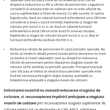
Salariații care lucrează 200% din echivalentul unui CIM au
dreptul la reducerea cu 0% a vârstei de pensionare. Legiuitorul
consideră că aceasta este un salariat care nu este afectat de
uzura suplimentară a forței de muncă. Cu alte cuvinte, în opinia
legiuitorului, dacă un salariat lucrează echivalentul unui CIM este
considerat a avea o uzură normală, împlinindu-și stagiul de
cotizare prin lucrul zi cu zi, iar dacă un salariat lucrează
echivalentul a două CIM-uri este exact în aceeași situație,
împlinindu-și stagiul de cotizare tot prin lucrul zi cu zi, deși el
lucrează (echivalentul a) două zile într-o zi.
Reducerea vârstei de pensionare în cazul pensiilor speciale. Nu
dorim să intrăm în detalii privind aceste pensii deoarece nu vrem
ca medicii și restul salariaților care au dreptul la reducerea
vârstei de pensionare pentru depășirea stagiului maxim de
cotizare să fie asimilați cu pensiile speciale. Principiul esențial
care stă (sau ar trebui să stea) la baza pensiilor speciale este
însă tot serviciul prelungit în slujba statului, asimilabil cu
îndeplinirea anticipată a stagiului maxim de cotizare.
Solicitarea noastră nu vizează reducerea stagiului de
cotizare, ci
recunoașterea împlinirii anticipate a stagiului
maxim de cotizare
prin recunoașterea stagiului suplimentar de
cotizare pentru tot ce depășește un CIM. Adică, solicitarea