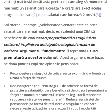
veste și mai tristă decât asta pentru cei care aleg să muncească
mai mult: un salariat care lucrează 16 ore/zi are exact același
stagiu de cotizare
[2]
cu un salariat care lucrează 2 ore/zi.
[3]
)
Solicitarea Federației „Solidaritatea Sanitară” este ca orice
salariat care are mai mult decât echivalentul unui CIM să
beneficieze de
reducerea proporțională a stagiului de
cotizare/ împlinirea anticipată a stagiului maxim de
cotizare
.
Argumentul fundamental
îl reprezintă
uzura
prematură a acestor salariați
. Acest argument este bazat
pe două principii implicite aplicabile pensionării:
Recunoașterea stagiului de cotizarea ca exprimând o formă de
uzură a forței de muncă.
Recunoașterea reducerii stagiului de cotizare ca formă de
protecție a salariaților care beneficiază de-o uzură prematură a
forței de muncă. Mecanismul utilizat de legiuitor îl reprezintă
reducerea vârstei de pensionare
[4]
. Reducerea vârstei de
pensionare (ca formă de reducere a stagiului de cotizare
necesar) este utilizată în la ora actuală în două modalități