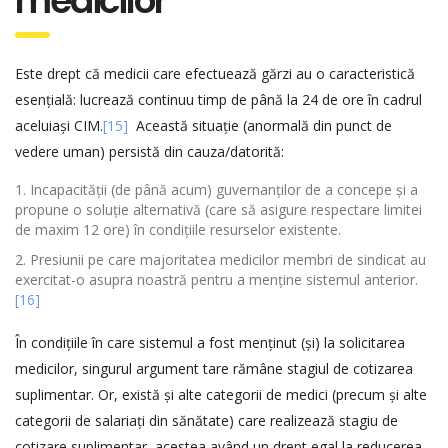
medicilor
Este drept că medicii care efectuează gărzi au o caracteristică
esențială: lucrează continuu timp de până la 24 de ore în cadrul
aceluiași CIM.
[15]
Această situație (anormală din punct de
vedere uman) persistă din cauza/datorită:
Incapacității (de până acum) guvernanților de a concepe și a
propune o soluție alternativă (care să asigure respectare limitei
de maxim 12 ore) în condițiile resurselor existente.
Presiunii pe care majoritatea medicilor membri de sindicat au
exercitat-o asupra noastră pentru a menține sistemul anterior.
[16]
În condițiile în care sistemul a fost menținut (și) la solicitarea
medicilor, singurul argument tare rămâne stagiul de cotizarea
suplimentar. Or, există și alte categorii de medici (precum și alte
categorii de salariați din sănătate) care realizează stagiu de
cotizare suplimentar, acestea având un drept egal la reducerea