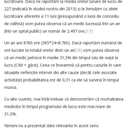
lucrătoare. Dacă ne raportăm la media orelor lunare de lucru de
227 (indicată în studiul nostru din 2013) și le înmulțim cu zilele
lucrătoare aferente a 11 luni (presupunând o lună de concediu
de odihnă) vom putea observa că un medic lucrează într-un an
(într-un spital public) un număr de 2.497 ore.
[17]
Un an are 8760 ore (365*24=8.760). Dacă raportăm numărul de
ore lucrate la totalul orelor dintr-un an
[18]
vom putea observa
că un medic petrece în medie 31,5% din timpul său de viață la
lucru (CIM + gărzi). Ceea ce înseamnă că pentru cazurile în care
situațiile nefericite intervin din alte cauze (decât cele asociate
activității) probabilitatea est de 0,31 ca ele să survină în timpul
muncii.
Cu alte cuvinte, mai întâi trebuie să demonstrăm că mortalitatea
medicilor în timpul programului de lucru este mai mare de
31,5%.
Nimeni nu a prezentat date relevante în acest sens.