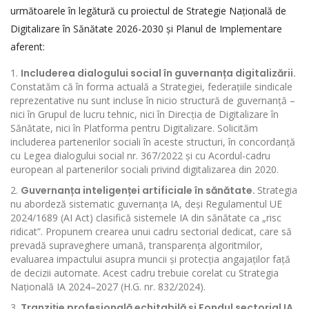
următoarele în legătură cu proiectul de Strategie Națională de
Digitalizare în Sănătate 2026-2030 și Planul de Implementare
aferent:
Includerea dialogului social în guvernanța digitalizării.
Constatăm că în forma actuală a Strategiei, federațiile sindicale
reprezentative nu sunt incluse în nicio structură de guvernanță –
nici în Grupul de lucru tehnic, nici în Direcția de Digitalizare în
Sănătate, nici în Platforma pentru Digitalizare. Solicităm
includerea partenerilor sociali în aceste structuri, în concordanță
cu Legea dialogului social nr. 367/2022 și cu Acordul-cadru
european al partenerilor sociali privind digitalizarea din 2020.
Guvernanța inteligenței artificiale în sănătate.
Strategia
nu abordeză sistematic guvernanța IA, deși Regulamentul UE
2024/1689 (AI Act) clasifică sistemele IA din sănătate ca „risc
ridicat”. Propunem crearea unui cadru sectorial dedicat, care să
prevadă supraveghere umană, transparența algoritmilor,
evaluarea impactului asupra muncii și protecția angajaților față
de decizii automate. Acest cadru trebuie corelat cu Strategia
Națională IA 2024–2027 (H.G. nr. 832/2024).
Tranziție profesională echitabilă și Fondul sectorial IA.