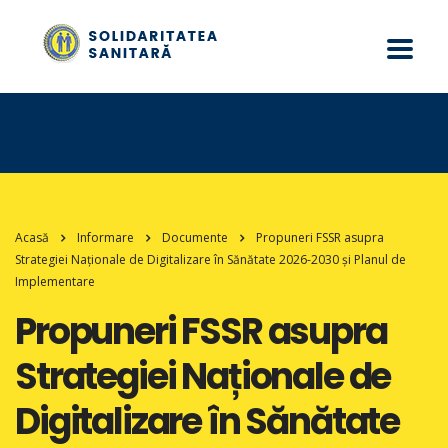
Acasă
Informare
Documente
Propuneri FSSR asupra
Strategiei Naționale de Digitalizare în Sănătate 2026-2030 și Planul de
Implementare
Propuneri FSSR asupra
Strategiei Naționale de
Digitalizare în Sănătate