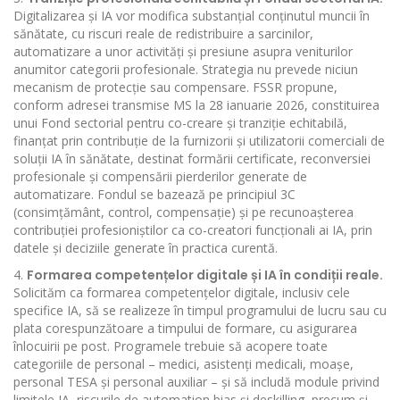
Digitalizarea și IA vor modifica substanțial conținutul muncii în
sănătate, cu riscuri reale de redistribuire a sarcinilor,
automatizare a unor activități și presiune asupra veniturilor
anumitor categorii profesionale. Strategia nu prevede niciun
mecanism de protecție sau compensare. FSSR propune,
conform adresei transmise MS la 28 ianuarie 2026, constituirea
unui Fond sectorial pentru co-creare și tranziție echitabilă,
finanțat prin contribuție de la furnizorii și utilizatorii comerciali de
soluții IA în sănătate, destinat formării certificate, reconversiei
profesionale și compensării pierderilor generate de
automatizare. Fondul se bazează pe principiul 3C
(consimțământ, control, compensație) și pe recunoașterea
contribuției profesioniștilor ca co-creatori funcționali ai IA, prin
datele și deciziile generate în practica curentă.
Formarea competențelor digitale și IA în condiții reale.
Solicităm ca formarea competențelor digitale, inclusiv cele
specifice IA, să se realizeze în timpul programului de lucru sau cu
plata corespunzătoare a timpului de formare, cu asigurarea
înlocuirii pe post. Programele trebuie să acopere toate
categoriile de personal – medici, asistenți medicali, moașe,
personal TESA și personal auxiliar – și să includă module privind
limitele IA, riscurile de automation bias și deskilling, precum și