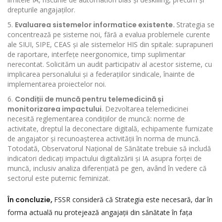
drepturile angajaților.
Evaluarea sistemelor informatice existente.
Strategia se
concentrează pe sisteme noi, fără a evalua problemele curente
ale SIUI, SIPE, CEAS și ale sistemelor HIS din spitale: suprapuneri
de raportare, interfețe neergonomice, timp suplimentar
nerecontat. Solicităm un audit participativ al acestor sisteme, cu
implicarea personalului și a federațiilor sindicale, înainte de
implementarea proiectelor noi.
Condiții de muncă pentru telemedicină și
monitorizarea impactului.
Dezvoltarea telemedicinei
necesită reglementarea condițiilor de muncă: norme de
activitate, dreptul la deconectare digitală, echipamente furnizate
de angajator și recunoașterea activității în norma de muncă.
Totodată, Observatorul Național de Sănătate trebuie să includă
indicatori dedicați impactului digitalizării și IA asupra forței de
muncă, inclusiv analiza diferențiată pe gen, având în vedere că
sectorul este puternic feminizat.
În concluzie,
FSSR consideră că Strategia este necesară, dar în
forma actuală nu protejează angajații din sănătate în fața