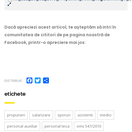
Dacă apreciezi acest articol, te așteptăm să intri în
comunitatea de cititori de pe pagina noastră de
Facebook, printr-o apreciere mai jos:
Facebook
Twitter
Partajează
DISTRIBUIE
etichete
propuneri
salarizare
sporuri
asistenti
medici
personal auxiliar
personal tesa
oms 547/2010