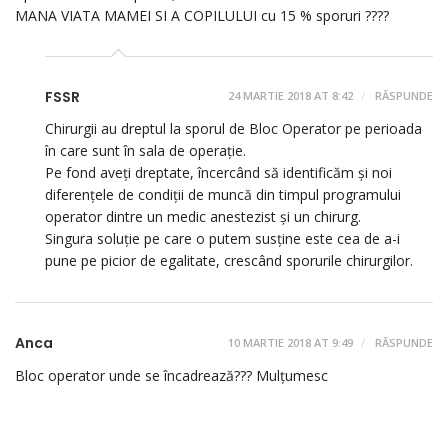
MANA VIATA MAMEI SI A COPILULUI cu 15 % sporuri ????
FSSR
24 MARTIE 2018 AT 8:42
RĂSPUNDE
Chirurgii au dreptul la sporul de Bloc Operator pe perioada
în care sunt în sala de operație.
Pe fond aveți dreptate, încercând să identificăm și noi
diferențele de condiții de muncă din timpul programului
operator dintre un medic anestezist și un chirurg.
Singura soluție pe care o putem susține este cea de a-i
pune pe picior de egalitate, crescând sporurile chirurgilor.
Anca
10 MARTIE 2018 AT 9:49
RĂSPUNDE
Bloc operator unde se încadrează??? Mulțumesc