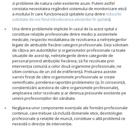
zi probleme de natura celei existente acum. Putem astfel
constata necesitatea regândirii sistemului de monitorizare etică
a modului în care funcționează spitalele (una dintre
măsurile
solicitate de noi fiind introducerea eticienilor în spitale
).
Una dintre problemele implicite în cazul de la acest spital o
constituie relațiile profesionale dintre medici și asistentele
medicale, respectiv modalitatea de rezolvarea a neînțelegerilor
legate de atribuțiile fiecărei categorii profesionale. Deși solicitam
de câțiva ani autorităților și organismelor profesionale ca toate
situațiile de acest tip, neînțelegerile dintre categoriile de
personal privind atribuțiile fiecăreia, să fie rezolvate prin
intervenția comună a celor două organisme profesionale, ne
izbim continuu de un zid de indiferență. Preluarea acestei
sarcini firești de către organismele profesionale ar crește
semnificativ, ponderea raportării problemelor (și, în consecință,
conștientizării acestora de către organismele profesionale),
amploarea celor rezolvate și ar diminua presiunile existente pe
umerii profesioniștilor din sănătate.
Neglijarea unor componente esențiale ale formării profesionale
continue, care trebuie să includă domeniile eticii, deontologiei
profesionale și relațiile de muncă, constituie o altă problemă ce
necesită o direcție de intervenție.