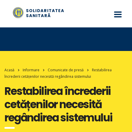
Acasă
Informare
Comunicate de presă
Restabilirea
încrederii cetățenilor necesită regândirea sistemului
Restabilirea încrederii
cetățenilor necesită
regândirea sistemului