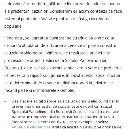
a dovedi că o merităm, alături de limitarea efectelor secundare
ale prezentării cazurilor. Considerăm că acum contează ce face
sistemul public de sănătate pentru a recâștiga încrederea
populației.
Federația „Solidaritatea Sanitară” se străduie să arate ce ar
trebui făcut, alături de indicarea a ceea ce ar putea constitui
cauzele problemelor. Indiferent de rezultatele anchetei și
procesului celor doi medici de la Spitalul Pantelimon din
București, este clar că sistemul sanitar are o serie de probleme
ce necesită o rapidă soluționare. În cazul acestui spital situația
este determinată de o serie de disfuncționalități, dintre ele
făcând parte și următoarele exemple:
Deși fiecare spital trebuie să aibă un Consiliu etic, cu rol clar în
prevenirea unor astfel de situații, este evident că în cazul
Spitalului Pantelimon din București Consiliul etic (din care face
parte și un reprezentat al unei asociații de pacienți) nu și-a
îndeplinit rolul. Pentru anul 2023, spre exemplu, analiza
Anuarului etic național
arată că acesta nu a avut pe ordinea de