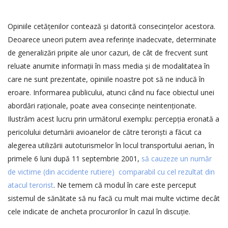
Opiniile cetățenilor contează și datorită consecințelor acestora.
Deoarece uneori putem avea referințe inadecvate, determinate
de generalizări pripite ale unor cazuri, de cât de frecvent sunt
reluate anumite informații în mass media și de modalitatea în
care ne sunt prezentate, opiniile noastre pot să ne inducă în
eroare. Informarea publicului, atunci când nu face obiectul unei
abordări raționale, poate avea consecințe neintenționate.
Ilustrăm acest lucru prin următorul exemplu: percepția eronată a
pericolului deturnării avioanelor de către teroriști a făcut ca
alegerea utilizării autoturismelor în locul transportului aerian, în
primele 6 luni după 11 septembrie 2001,
să cauzeze un număr
de victime (din accidente rutiere) comparabil cu cel rezultat din
atacul terorist
. Ne temem că modul în care este perceput
sistemul de sănătate să nu facă cu mult mai multe victime decât
cele indicate de ancheta procurorilor în cazul în discuție.