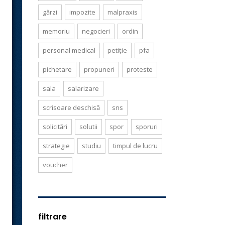
gărzi
impozite
malpraxis
memoriu
negocieri
ordin
personal medical
petiție
pfa
pichetare
propuneri
proteste
sala
salarizare
scrisoare deschisă
sns
solicitări
solutii
spor
sporuri
strategie
studiu
timpul de lucru
voucher
filtrare