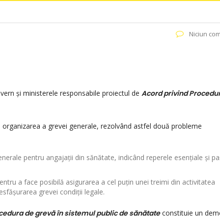
Niciun com
Guvern și ministerele responsabile proiectul de
Acord privind
Procedu
e organizarea a grevei generale, rezolvând astfel două probleme
nerale pentru angajații din sănătate, indicând reperele esențiale și paș
ntru a face posibilă asigurarea a cel puțin unei treimi din activitatea
esfășurarea grevei condiții legale.
cedura de grevă în sistemul public de sănătate
constituie un dem