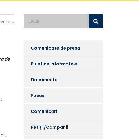
entariu
Comunicate de presă
ra de
Buletine informative
Documente
Focus
ii
Comunicări
Petiții/Campanii
ers