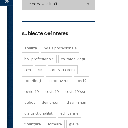
arhivă
Selectează o lună
informare
subiecte de interes
analiză
boală profesională
boli profesionale
calitatea vieții
ccm
cim
contract cadru
contribuții
coronavirus
cov19
covid-19
covid19
covid19fssr
deficit
demersuri
discriminări
disfuncționalități
echivalare
finanțare
formare
grevă