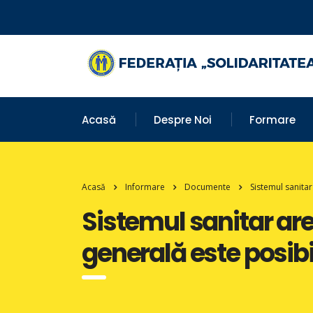
Acasă
Despre Noi
Formare
Acasă
Informare
Documente
Sistemul sanita
Sistemul sanitar ar
generală este posibi