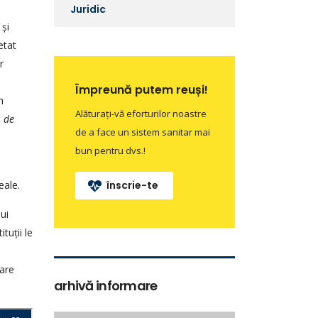
Juridic
 și
etat
r
e
Împreună putem reuși!
n
Alăturați-vă eforturilor noastre
a
de
de a face un sistem sanitar mai
bun pentru dvs.!
eale.
înscrie-te
ui
tuții le
care
arhivă informare