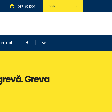
FSSR
0371608501
ontact
grevă. Greva