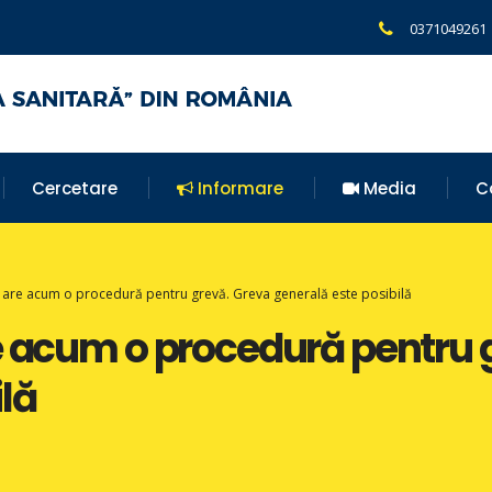
0371049261
Cercetare
Informare
Media
C
r are acum o procedură pentru grevă. Greva generală este posibilă
e acum o procedură pentru 
lă