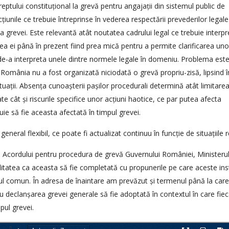
eptului constituțional la grevă pentru angajații din sistemul public de
unile ce trebuie întreprinse în vederea respectării prevederilor legale
a grevei. Este relevantă atât noutatea cadrului legal ce trebuie interpr
ea ei până în prezent fiind prea mică pentru a permite clarificarea uno
le de-a interpreta unele dintre normele legale în domeniu. Problema est
 România nu a fost organizată niciodată o grevă propriu-zisă, lipsind î
ituații. Absența cunoașterii pașilor procedurali determină atât limitare
te cât și riscurile specifice unor acțiuni haotice, ce par putea afecta
ie să fie aceasta afectată în timpul grevei.
eral flexibil, ce poate fi actualizat continuu în funcție de situațiile r
tul Acordului pentru procedura de grevă Guvernului României, Ministerul
ilitatea ca aceasta să fie completată cu propunerile pe care aceste insti
dul comun. În adresa de înaintare am prevăzut și termenul până la care
tru declanșarea grevei generale să fie adoptată în contextul în care fie
pul grevei.