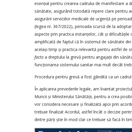
esențial pentru crearea cadrului de manifestare a dr
sănătate, asigurând totodată repere clare pentru acți
asigurării serviciilor medicale de urgență pe perioad
(legea nr. 367/2022), perioada scursă de la adoptar
aspecte prin practica instanțelor, cât și dificultăți
amplificată de faptul că în sistemul de sănătate din
același timp și practica relevantă pentru astfel de s
facto
a dreptului la grevă pentru angajații din sănăta
funcționarea sistemului sanitar mai mult decât trebu
Procedura pentru grevă a fost gândită ca un cadrul gen
În aplicarea prevederile legale, am înaintat proiec
Muncii și Ministerului Sănătății, pentru a crea posib
vor considera necesare și finalizată apoi prin acor
trebuie finalizat Acordul, astfel încât o decizie pen
dintre părți știe în mod clar ce trebuie să facă în tim