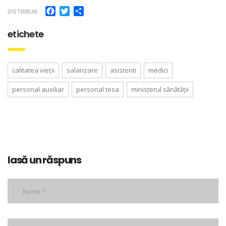
Facebook
Twitter
Partajează
DISTRIBUIE
etichete
calitatea vieții
salarizare
asistenti
medici
personal auxiliar
personal tesa
ministerul sănătății
lasă un răspuns