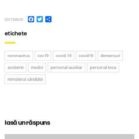
Facebook
Twitter
Partajează
DISTRIBUIE
etichete
coronavirus
cov19
covid-19
covid19
demersuri
asistenti
medici
personal auxiliar
personal tesa
ministerul sănătății
lasă un răspuns