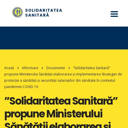
Acasă
Informare
Documente
”Solidaritatea Sanitară”
propune Ministerului Sănătății elaborarea și implementarea Strategiei de
protecție a sănătății și securității salariaților din sănătate în contextul
pandemiei COVID 19
”Solidaritatea Sanitară”
propune Ministerului
Sănătății elaborarea și