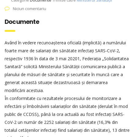
Categorie
Documente
Trimise către
Ministerul Sănătății
Niciun comentariu
Documente
Având în vedere recunoașterea oficială (implicită) a numărului
foarte mare de salariați din sănătate infectați SARS-CoV-2,
respectiv 1936 în data de 3 mai 20201, Federația „Solidaritatea
Sanitară” solicită Ministerului Sănătății comunicarea publică a
planului de măsuri de sănătate și securitate în muncă care a
generat această situație dezastruoasă și demararea
modificării acestuia.
În conformitate cu rezultatele procesului de monitorizare a
infectării și îmbolnăvirii salariaților din sănătate (derulat în mod
public de CCDSS), până la ora actuală au fost infectați SARS-
CoV-2 un număr de 2252 salariați din sănătate (16,3% din
totalul cetățenilor infectați fiind salariați din sănătate), 13 dintre