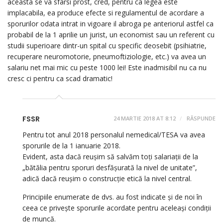
aceasta se va sfarsi prost, cred, pentru ca legea este
implacabila, ea produce efecte si regulamentul de acordare a
sporurilor odata intrat in vigoare il abroga pe anteriorul astfel ca
probabil de la 1 aprilie un jurist, un economist sau un referent cu
studii superioare dintr-un spital cu specific deosebit (psihiatrie,
recuperare neuromotorie, pneumoftiziologie, etc.) va avea un
salariu net mai mic cu peste 1000 lei! Este inadmisibil nu ca nu
cresc ci pentru ca scad dramatic!
FSSR
24 MARTIE 2018 AT 8:12
RĂSPUNDE
Pentru tot anul 2018 personalul nemedical/TESA va avea
sporurile de la 1 ianuarie 2018.
Evident, asta dacă reușim să salvăm toți salariații de la
„bătălia pentru sporuri desfășurată la nivel de unitate”,
adică dacă reușim o construcție etică la nivel central.
Principiile enumerate de dvs. au fost indicate și de noi în
ceea ce privește sporurile acordate pentru aceleași condiții
de muncă.