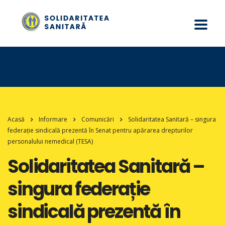
Acasă
Informare
Comunicări
Solidaritatea Sanitară – singura
federație sindicală prezentă în Senat pentru apărarea drepturilor
personalului nemedical (TESA)
Solidaritatea Sanitară –
singura federație
sindicală prezentă în