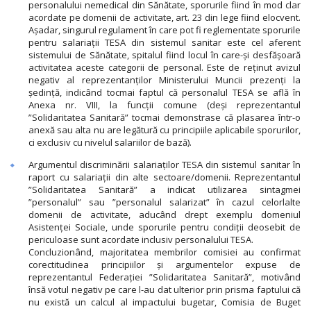
personalului nemedical din Sănătate, sporurile fiind în mod clar
acordate pe domenii de activitate, art. 23 din lege fiind elocvent.
Așadar, singurul regulament în care pot fi reglementate sporurile
pentru salariații TESA din sistemul sanitar este cel aferent
sistemului de Sănătate, spitalul fiind locul în care-și desfășoară
activitatea aceste categorii de personal. Este de reținut avizul
negativ al reprezentanților Ministerului Muncii prezenți la
ședință, indicând tocmai faptul că personalul TESA se află în
Anexa nr. VIII, la funcții comune (deși reprezentantul
”Solidaritatea Sanitară” tocmai demonstrase că plasarea într-o
anexă sau alta nu are legătură cu principiile aplicabile sporurilor,
ci exclusiv cu nivelul salariilor de bază).
Argumentul discriminării salariaților TESA din sistemul sanitar în
raport cu salariații din alte sectoare/domenii. Reprezentantul
”Solidaritatea Sanitară” a indicat utilizarea sintagmei
”personalul” sau ”personalul salarizat” în cazul celorlalte
domenii de activitate, aducând drept exemplu domeniul
Asistenței Sociale, unde sporurile pentru condiții deosebit de
periculoase sunt acordate inclusiv personalului TESA.
Concluzionând, majoritatea membrilor comisiei au confirmat
corectitudinea principiilor și argumentelor expuse de
reprezentantul Federației ”Solidaritatea Sanitară”, motivând
însă votul negativ pe care l-au dat ulterior prin prisma faptului că
nu există un calcul al impactului bugetar, Comisia de Buget