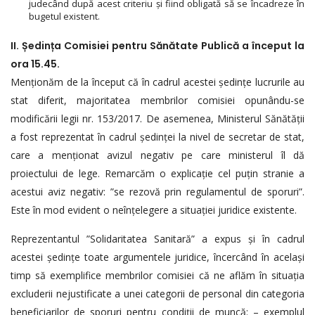
judecând după acest criteriu și fiind obligată să se încadreze în
bugetul existent.
II. Ședința Comisiei pentru Sănătate Publică a început la
ora 15.45.
Menționăm de la început că în cadrul acestei ședințe lucrurile au
stat diferit, majoritatea membrilor comisiei opunându-se
modificării legii nr. 153/2017. De asemenea, Ministerul Sănătății
a fost reprezentat în cadrul ședinței la nivel de secretar de stat,
care a menționat avizul negativ pe care ministerul îl dă
proiectului de lege. Remarcăm o explicație cel puțin stranie a
acestui aviz negativ: ”se rezovă prin regulamentul de sporuri”.
Este în mod evident o neînțelegere a situației juridice existente.
Reprezentantul ”Solidaritatea Sanitară” a expus și în cadrul
acestei ședințe toate argumentele juridice, încercând în același
timp să exemplifice membrilor comisiei că ne aflăm în situația
excluderii nejustificate a unei categorii de personal din categoria
beneficiarilor de sporuri pentru condiții de muncă: – exemplul