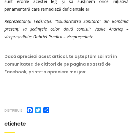
sunt erorile acestei legi și să susținem orice inițiativă
parlamentară care remediază deficiențele ei!
Reprezentanții Federației ”Solidaritatea Sanitară” din România
prezenți la ședințele celor două comisii: Vasile Andrieș –
vicepreședinte; Gabriel Predica – vicepreședinte.
Dacă apreciezi acest articol, te așteptăm să intri în
comunitatea de cititori de pe pagina noastră de
Facebook, printr-o apreciere mai jos:
Facebook
Twitter
Partajează
DISTRIBUIE
etichete