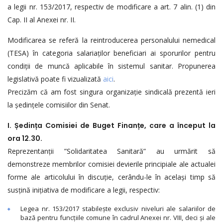
a legii nr. 153/2017, respectiv de modificare a art. 7 alin. (1) din
Cap. II al Anexei nr. II.
Modificarea se referă la reintroducerea personalului nemedical
(TESA) în categoria salariaților beneficiari ai sporurilor pentru
condiții de muncă aplicabile în sistemul sanitar. Propunerea
legislativă poate fi vizualizată
aici
.
Precizăm că am fost singura organizație sindicală prezentă ieri
la ședințele comisiilor din Senat.
I. Ședința Comisiei de Buget Finanțe, care a început la
ora 12.30.
Reprezentanții ”Solidaritatea Sanitară” au urmărit să
demonstreze membrilor comisiei devierile principiale ale actualei
forme ale articolului în discuție, cerându-le în același timp să
susțină inițiativa de modificare a legii, respectiv:
Legea nr. 153/2017 stabilește exclusiv niveluri ale salariilor de
bază pentru funcțiile comune în cadrul Anexei nr. VIII, deci și ale