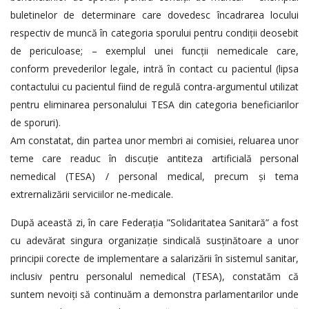
buletinelor de determinare care dovedesc încadrarea locului
respectiv de muncă în categoria sporului pentru condiții deosebit
de periculoase; – exemplul unei funcții nemedicale care,
conform prevederilor legale, intră în contact cu pacientul (lipsa
contactului cu pacientul fiind de regulă contra-argumentul utilizat
pentru eliminarea personalului TESA din categoria beneficiarilor
de sporuri).
Am constatat, din partea unor membri ai comisiei, reluarea unor
teme care readuc în discuție antiteza artificială personal
nemedical (TESA) / personal medical, precum și tema
extrernalizării serviciilor ne-medicale.
După această zi, în care Federația ”Solidaritatea Sanitară” a fost
cu adevărat singura organizație sindicală susținătoare a unor
principii corecte de implementare a salarizării în sistemul sanitar,
inclusiv pentru personalul nemedical (TESA), constatăm că
suntem nevoiți să continuăm a demonstra parlamentarilor unde