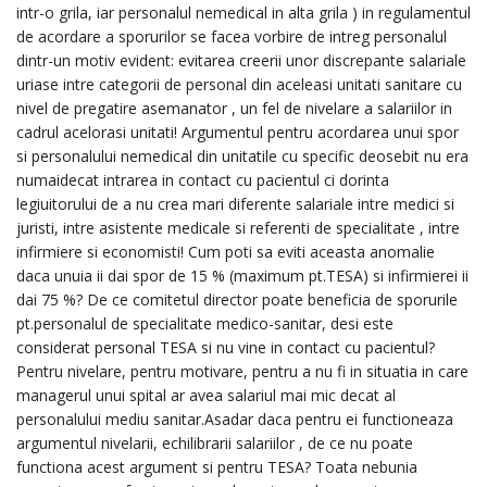
intr-o grila, iar personalul nemedical in alta grila ) in regulamentul
de acordare a sporurilor se facea vorbire de intreg personalul
dintr-un motiv evident: evitarea creerii unor discrepante salariale
uriase intre categorii de personal din aceleasi unitati sanitare cu
nivel de pregatire asemanator , un fel de nivelare a salariilor in
cadrul acelorasi unitati! Argumentul pentru acordarea unui spor
si personalului nemedical din unitatile cu specific deosebit nu era
numaidecat intrarea in contact cu pacientul ci dorinta
legiuitorului de a nu crea mari diferente salariale intre medici si
juristi, intre asistente medicale si referenti de specialitate , intre
infirmiere si economisti! Cum poti sa eviti aceasta anomalie
daca unuia ii dai spor de 15 % (maximum pt.TESA) si infirmierei ii
dai 75 %? De ce comitetul director poate beneficia de sporurile
pt.personalul de specialitate medico-sanitar, desi este
considerat personal TESA si nu vine in contact cu pacientul?
Pentru nivelare, pentru motivare, pentru a nu fi in situatia in care
managerul unui spital ar avea salariul mai mic decat al
personalului mediu sanitar.Asadar daca pentru ei functioneaza
argumentul nivelarii, echilibrarii salariilor , de ce nu poate
functiona acest argument si pentru TESA? Toata nebunia