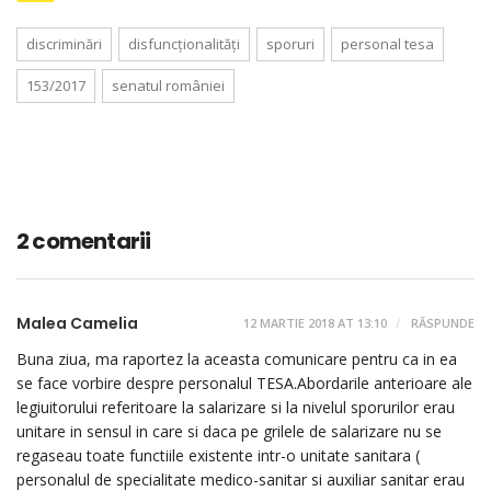
discriminări
disfuncționalități
sporuri
personal tesa
153/2017
senatul româniei
2 comentarii
Malea Camelia
12 MARTIE 2018 AT 13:10
RĂSPUNDE
Buna ziua, ma raportez la aceasta comunicare pentru ca in ea
se face vorbire despre personalul TESA.Abordarile anterioare ale
legiuitorului referitoare la salarizare si la nivelul sporurilor erau
unitare in sensul in care si daca pe grilele de salarizare nu se
regaseau toate functiile existente intr-o unitate sanitara (
personalul de specialitate medico-sanitar si auxiliar sanitar erau