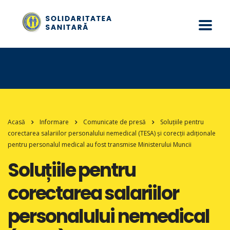
Acasă
Informare
Comunicate de presă
Soluțiile pentru
corectarea salariilor personalului nemedical (TESA) și corecții adiționale
pentru personalul medical au fost transmise Ministerului Muncii
Soluțiile pentru
corectarea salariilor
personalului nemedical