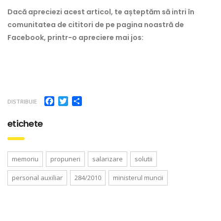
Dacă apreciezi acest articol, te așteptăm să intri în
comunitatea de cititori de pe pagina noastră de
Facebook, printr-o apreciere mai jos:
Facebook
Twitter
Partajează
DISTRIBUIE
etichete
memoriu
propuneri
salarizare
solutii
personal auxiliar
284/2010
ministerul muncii