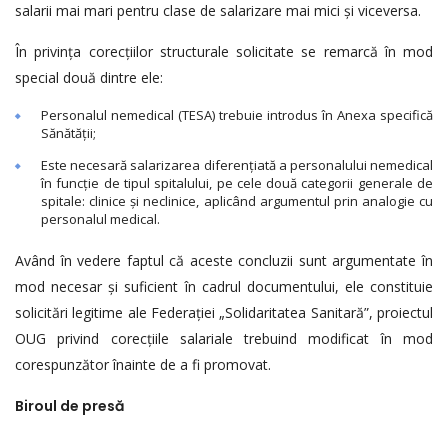
salarii mai mari pentru clase de salarizare mai mici și viceversa.
În privința corecțiilor structurale solicitate se remarcă în mod
special două dintre ele:
Personalul nemedical (TESA) trebuie introdus în Anexa specifică
Sănătății;
Este necesară salarizarea diferențiată a personalului nemedical
în funcție de tipul spitalului, pe cele două categorii generale de
spitale: clinice și neclinice, aplicând argumentul prin analogie cu
personalul medical.
Având în vedere faptul că aceste concluzii sunt argumentate în
mod necesar și suficient în cadrul documentului, ele constituie
solicitări legitime ale Federației „Solidaritatea Sanitară”, proiectul
OUG privind corecțiile salariale trebuind modificat în mod
corespunzător înainte de a fi promovat.
Biroul de presă