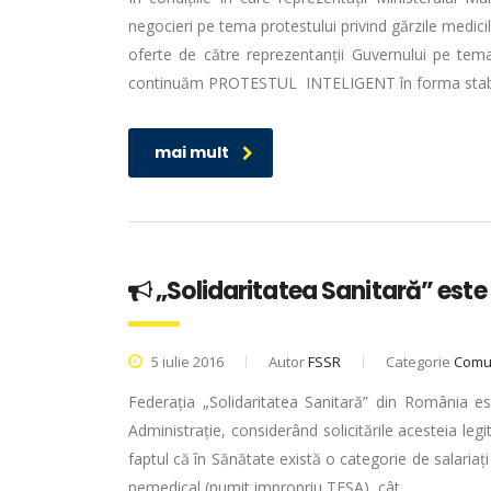
negocieri pe tema protestului privind gărzile medic
oferte de către reprezentanții Guvernului pe tema so
continuăm PROTESTUL INTELIGENT în forma stabil
mai mult
„Solidaritatea Sanitară” este
5 iulie 2016
Autor
FSSR
Categorie
Comun
Federația „Solidaritatea Sanitară” din România e
Administrație, considerând solicitările acesteia legi
faptul că în Sănătate există o categorie de salariați
nemedical (numit impropriu TESA), cât