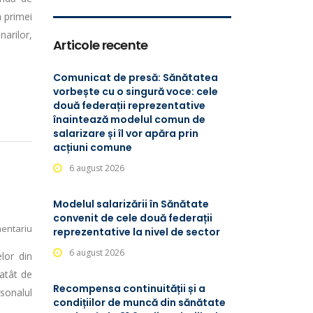
a primei
narilor,
Articole recente
Comunicat de presă: Sănătatea
vorbește cu o singură voce: cele
două federații reprezentative
înaintează modelul comun de
salarizare și îl vor apăra prin
acțiuni comune
6 august 2026
Modelul salarizării în Sănătate
convenit de cele două federații
entariu
reprezentative la nivel de sector
6 august 2026
lor din
 atât de
Recompensa continuității și a
rsonalul
condițiilor de muncă din sănătate