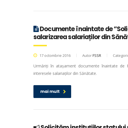
Documente înaintate de ”Soli
salarizarea salariaților din Sănă
17 octombrie 2016
Autor
FSSR
Categor
Urmăriți în atașament documente înaintate de Fed
interesele salariaților din Sănătate.
mai mult
Solicităm instituțiilor statului