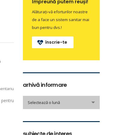
Împreună putem reuși!
Alăturați-vă eforturilor noastre
de a face un sistem sanitar mai
bun pentru dvs.!
înscrie-te
G
arhivă informare
entariu
arhivă
 pentru
Selectează o lună
informare
subiecte de interes