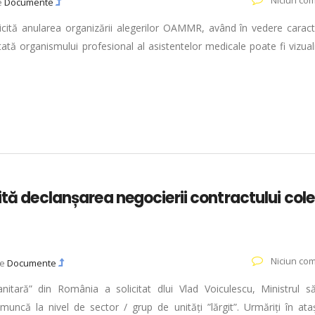
Niciun com
e
Documente
licită anularea organizării alegerilor OAMMR, având în vedere caract
intată organismului profesional al asistentelor medicale poate fi vizual
ită declanșarea negocierii contractului cole
Niciun com
ie
Documente
nitară” din România a solicitat dlui Vlad Voiculescu, Ministrul săn
 muncă la nivel de sector / grup de unități ”lărgit”. Urmăriți în at