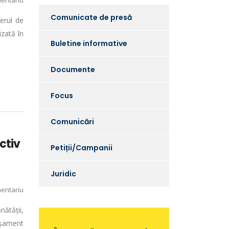
entariu
Comunicate de presă
erul de
izată în
Buletine informative
Documente
Focus
Comunicări
ctiv
Petiții/Campanii
Juridic
entariu
ătății,
așament