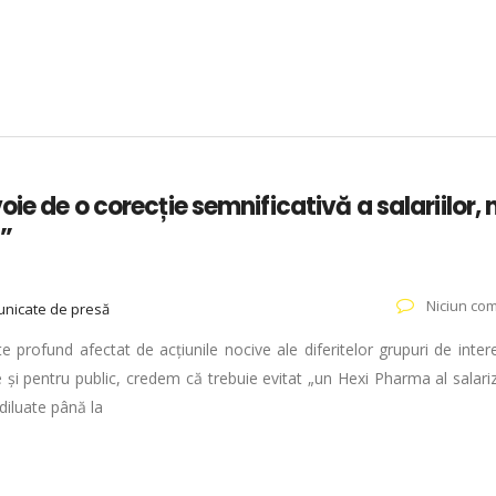
ie de o corecție semnificativă a salariilor, 
i”
Niciun com
nicate de presă
te profund afectat de acțiunile nocive ale diferitelor grupuri de inter
 și pentru public, credem că trebuie evitat „un Hexi Pharma al salariză
 diluate până la