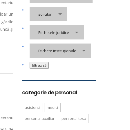
entariu
 doar un
solicitări
gărzile
uncă și
Etichetele juridice
Etichete instituționale
categorie de personal
asistenti
medici
entariu
personal auxiliar
personal tesa
rundă de