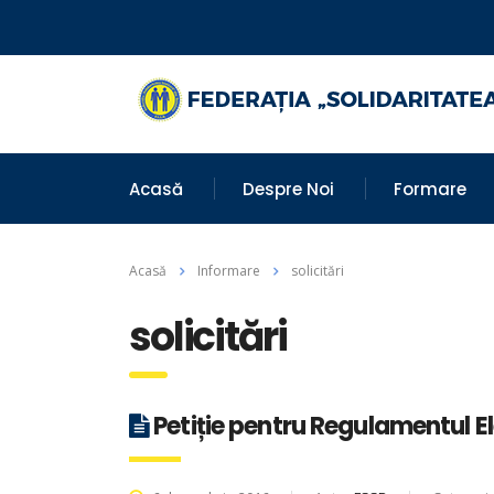
Acasă
Despre Noi
Formare
Acasă
Informare
solicitări
solicitări
Petiție pentru Regulamentul 