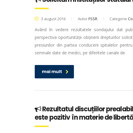
3 august 2016
Autor
FSSR
Categorie
Co
Având în vedere rezultatele sondajului dat publi
perspectiva oportunității obținerii drepturilor soli
presiunilor din partea conducerii spitalelor pen
semnale date de medici, pe diferitele canale de
mai mult
Rezultatul discuțiilor prealabi
este pozitiv în materie de libert