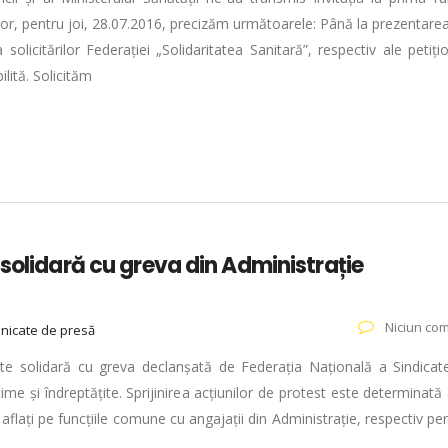
ilor, pentru joi, 28.07.2016, precizăm următoarele: Până la prezentare
licitărilor Federației „Solidaritatea Sanitară”, respectiv ale petițio
ită. Solicităm
 solidară cu greva din Administrație
Niciun com
icate de presă
ste solidară cu greva declanșată de Federația Națională a Sindicate
time și îndreptățite. Sprijinirea acțiunilor de protest este determinată
 aflați pe funcțiile comune cu angajații din Administrație, respectiv pe