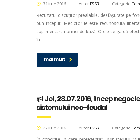
31 iulie 2016
Autor
FSSR
Categorie
Com
Rezultatul discuțiilor prealabile, desfășurate pe fo
bun început: Medicilor le este recunoscută liberta
suplimentare normei de bază. Orele de gardă efect
în
mai mult
Joi, 28.07.2016, încep negocie
sistemului neo-feudal
27 iulie 2016
Autor
FSSR
Categorie
Com
În condițiile în care reprezentații Ministerului M