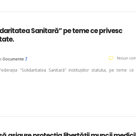
daritatea Sanitară” pe teme ce privesc
tate.
Niciun com
ie
Documente
erația ”Solidaritatea Sanitară” instituțiilor statului, pe teme ce 
 să asigure protecția libertății muncii medici