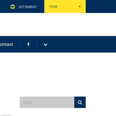
FSSR
0371608501
ontact