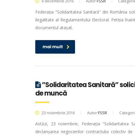
6 decembrie 2016
Autor
FSSR
Categori
Federația ”Solidaritatea Sanitară” din România so
ilegalitate al Regulamentului Electoral. Petiția îna
documentul atașat.
mai mult
”Solidaritatea Sanitară” solic
de muncă
23 noiembrie 2016
Autor
FSSR
Categor
Astăzi, 23 noiembrie, Federația ”Solidaritatea Sa
declanșarea negocierilor contractului colectiv de