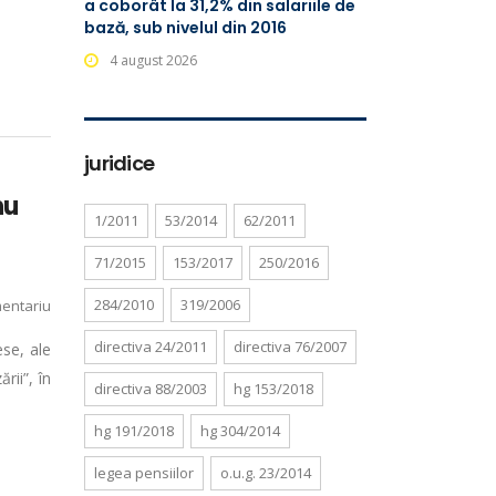
a coborât la 31,2% din salariile de
bază, sub nivelul din 2016
4 august 2026
juridice
nu
1/2011
53/2014
62/2011
71/2015
153/2017
250/2016
284/2010
319/2006
entariu
directiva 24/2011
directiva 76/2007
ese, ale
rii”, în
directiva 88/2003
hg 153/2018
hg 191/2018
hg 304/2014
legea pensiilor
o.u.g. 23/2014