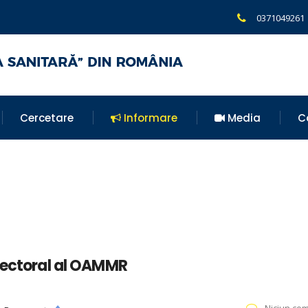
0371049261
Cercetare
Informare
Media
C
Electoral al OAMMR