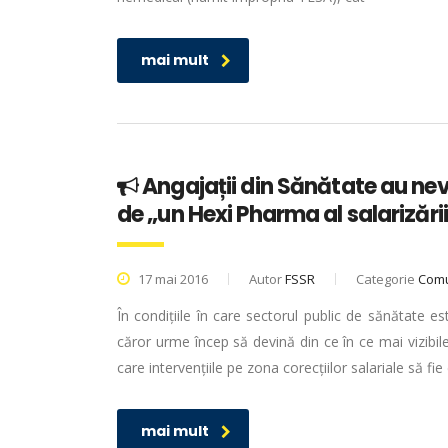
mai mult
Angajații din Sănătate au nevo
de „un Hexi Pharma al salarizări
17 mai 2016
Autor
FSSR
Categorie
Comu
În condițiile în care sectorul public de sănătate es
căror urme încep să devină din ce în ce mai vizibile
care intervențiile pe zona corecțiilor salariale să fie
mai mult