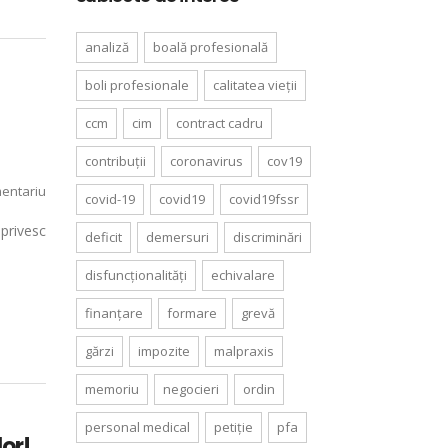
analiză
boală profesională
boli profesionale
calitatea vieții
ccm
cim
contract cadru
contribuții
coronavirus
cov19
entariu
covid-19
covid19
covid19fssr
privesc
deficit
demersuri
discriminări
disfuncționalități
echivalare
finanțare
formare
grevă
gărzi
impozite
malpraxis
memoriu
negocieri
ordin
personal medical
petiție
pfa
lor!