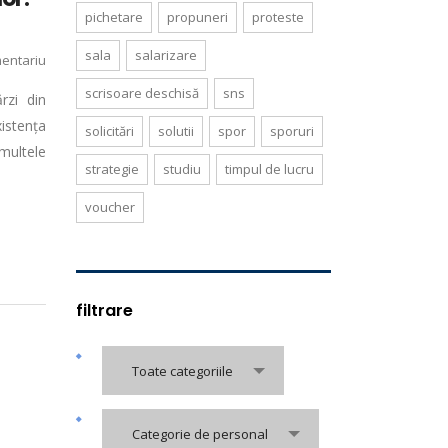
pichetare
propuneri
proteste
sala
salarizare
entariu
scrisoare deschisă
sns
rzi din
xistența
solicitări
solutii
spor
sporuri
multele
strategie
studiu
timpul de lucru
voucher
filtrare
Toate categoriile
Categorie de personal