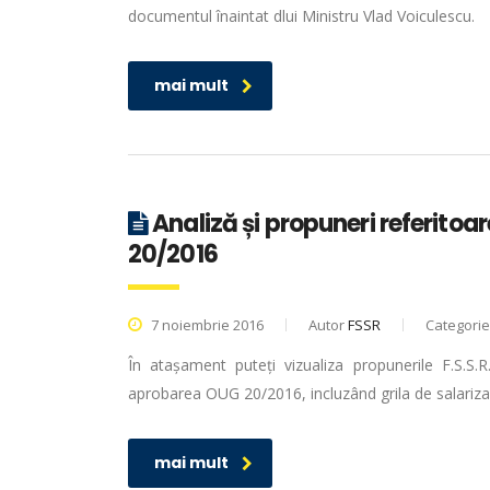
documentul înaintat dlui Ministru Vlad Voiculescu.
mai mult
Analiză și propuneri referitoa
20/2016
7 noiembrie 2016
Autor
FSSR
Categori
În atașament puteți vizualiza propunerile F.S.S.
aprobarea OUG 20/2016, incluzând grila de salarizar
mai mult