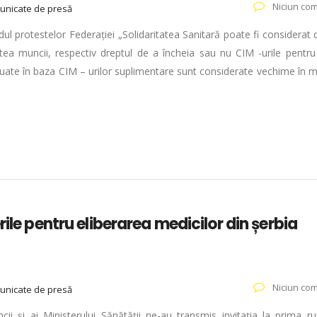
Niciun com
unicate de presă
ndul protestelor Federației „Solidaritatea Sanitară poate fi considerat
tea muncii, respectiv dreptul de a încheia sau nu CIM -urile pentru 
uate în baza CIM – urilor suplimentare sunt considerate vechime în m
rile pentru eliberarea medicilor din șerbia
Niciun com
unicate de presă
uncii și ai Ministerului Sănătății ne-au transmis invitația la prima 