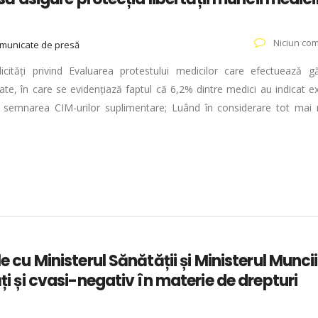
Niciun com
municate de presă
cități privind Evaluarea protestului medicilor care efectuează gă
citate, în care se evidențiază faptul că 6,2% dintre medici au indicat e
tru semnarea CIM-urilor suplimentare; Luând în considerare tot mai 
le cu Ministerul Sănătății și Ministerul Muncii
ăți și cvasi-negativ în materie de drepturi