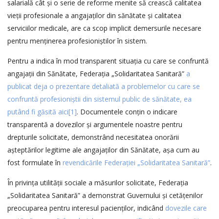
salarială cât și o serie de reforme menite să crească calitatea
vieții profesionale a angajaților din sănătate și calitatea
serviciilor medicale, are ca scop implicit demersurile necesare
pentru menținerea profesioniștilor în sistem.
Pentru a indica în mod transparent situația cu care se confruntă
angajații din Sănătate, Federația „Solidaritatea Sanitară”
a
publicat deja o prezentare detaliată a problemelor cu care se
confruntă profesioniștii din sistemul public de sănătate, ea
putând fi găsită aici
[1]
. Documentele conțin o indicare
transparentă a dovezilor și argumentele noastre pentru
drepturile solicitate, demonstrând necesitatea onorării
așteptărilor legitime ale angajaților din Sănătate, așa cum au
fost formulate în
revendicările Federației „Solidaritatea Sanitară”
.
În privința utilității sociale a măsurilor solicitate, Federația
„Solidaritatea Sanitară” a demonstrat Guvernului și cetățenilor
preocuparea pentru interesul pacienților, indicând
dovezile care