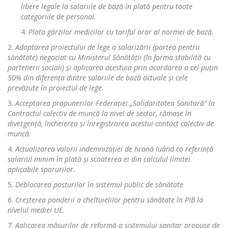
libere legale la salariile de baz
ă
î
n plat
ă
pentru toate
categoriile de personal.
Plata gărzilor medicilor cu tariful orar al normei de bază.
Adoptarea proiectului de lege a salarizării (partea pentru
sănătate) negociat cu Ministerul Sănătă
ț
ii (
î
n forma stabilit
ă
cu
partenerii sociali)
ș
i aplicarea acestuia prin acordarea a cel pu
ț
in
50% din diferen
ț
a dintre salariile de baz
ă
actuale
ș
i cele
prev
ă
zute
î
n proiectul de lege.
Acceptarea propunerilor Federa
ț
iei
„
Solidaritatea Sanitar
ă”
la
Contractul colectiv de munc
ă
la nivel de sector, r
ă
mase
î
n
divergen
ț
ă
, încheierea
ș
i
î
nregistrarea acestui contact colectiv de
muncă.
Actualizarea valorii indemniza
ț
iei de hran
ă
lu
â
nd ca referin
ț
ă
salariul minim în plată
ș
i scoaterea ei din calculul limitei
aplicabile sporurilor.
Deblocarea posturilor în sistemul public de sănătate
Cre
ș
terea ponderii a cheltuielilor pentru s
ă
n
ă
tate
î
n PIB la
nivelul mediei UE.
Aplicarea măsurilor de reformă a sistemului sanitar propuse de