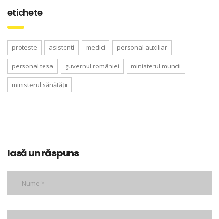
etichete
proteste
asistenti
medici
personal auxiliar
personal tesa
guvernul româniei
ministerul muncii
ministerul sănătății
lasă un răspuns