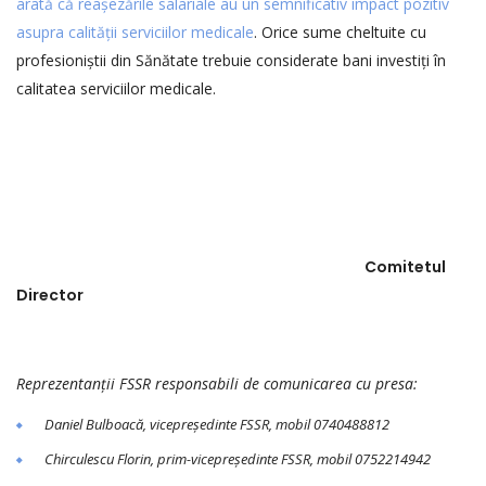
arată că reașezările salariale au un semnificativ impact pozitiv
asupra calității serviciilor medicale
. Orice sume cheltuite cu
profesioniștii din Sănătate trebuie considerate bani investiți în
calitatea serviciilor medicale.
Comitetul
Director
Reprezentan
ții FSSR responsabili de comunicarea cu presa:
Daniel Bulboacă, vicepre
ședinte FSSR, mobil 0740488812
Chirculescu Florin, prim-vicepre
ședinte FSSR, mobil 0752214942