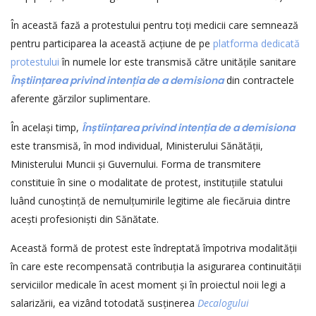
În această fază a protestului pentru toți medicii care semnează
pentru participarea la această acțiune de pe
platforma dedicată
protestului
în numele lor este transmisă către unitățile sanitare
În
ș
tiin
ț
area privind inten
ț
ia de a demisiona
din contractele
aferente gărzilor suplimentare.
În același timp,
În
ș
tiin
ț
area privind inten
ț
ia de a demisiona
este transmisă, în mod individual, Ministerului Sănătății,
Ministerului Muncii și Guvernului. Forma de transmitere
constituie în sine o modalitate de protest, instituțiile statului
luând cunoștință de nemulțumirile legitime ale fiecăruia dintre
acești profesioniști din Sănătate.
Această formă de protest este îndreptată împotriva modalității
în care este recompensată contribuția la asigurarea continuității
serviciilor medicale în acest moment și în proiectul noii legi a
salarizării, ea vizând totodată susținerea
Decalogului