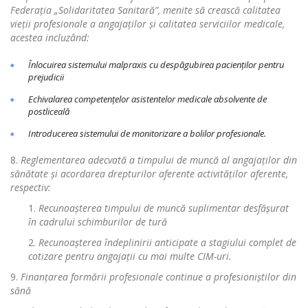
Federa
ț
ia „Solidaritatea Sanitară”, menite să crească calitatea
vie
ț
ii profesionale a angaja
ț
ilor
ș
i calitatea serviciilor medicale,
acestea incluzând:
Înlocuirea sistemului malpraxis cu despăgubirea pacien
ț
ilor pentru
prejudicii
Echivalarea competen
ț
elor asistentelor medicale absolvente de
postliceală
Introducerea sistemului de monitorizare a bolilor profesionale.
Reglementarea adecvată a timpului de muncă al angaja
ț
ilor din
sănătate
ș
i acordarea drepturilor aferente activit
ă
ț
ilor aferente,
respectiv:
Recunoa
ș
terea timpului de muncă suplimentar desfă
ș
urat
în cadrului schimburilor de tură
Recunoa
ș
terea
î
ndeplinirii anticipate a stagiului complet de
cotizare pentru angaja
ț
ii cu mai multe CIM-uri.
Finan
ț
area formării profesionale continue a profesioni
ș
tilor din
s
ă
n
ă