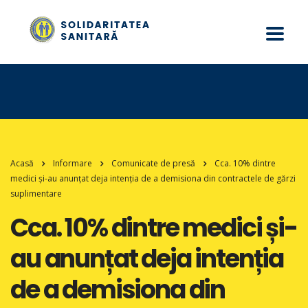
Acasă
Informare
Comunicate de presă
Cca. 10% dintre
medici și-au anunțat deja intenția de a demisiona din contractele de gărzi
suplimentare
Cca. 10% dintre medici și-
au anunțat deja intenția
de a demisiona din