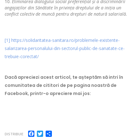
Eliminarea dialogului social preferen
ț
ial
ș
i a discriminării
angaja
ț
ilor din S
ă
n
ă
tate
î
n privin
ț
a dreptului de a ini
ț
ia un
conflict colectiv de munc
ă
pentru drepturi de natur
ă
salarial
ă
.
[1]
https://solidaritatea-sanitara.ro/problemele-existente-
salarizarea-personalului-din-sectorul-public-de-sanatate-ce-
trebuie-corectat/
Dacă apreciezi acest articol, te așteptăm să intri în
comunitatea de cititori de pe pagina noastră de
Facebook, printr-o apreciere mai jos:
Facebook
Twitter
Partajează
DISTRIBUIE