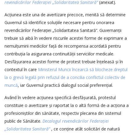
revendicărilor Federa
ț
iei
„
Solidaritatea Sanitară”
(anexat).
Acțiunea este una de avertizare precoce, menită să determine
Guvernul să identifice soluțiile necesare pentru onorarea
revendicărilor Federației „Solidaritatea Sanitară”. Guvernanții
trebuie să aibă în vedere riscurile acestei forme de exprimare a
nemulțumirii medicilor față de recompensa acordată pentru
contribuția la asigurarea continuității serviciilor medicale.
Desfășurarea acestei forme de protest trebuie înțeleasă și în
contextul în care
Ministerul Muncii încearcă să blocheze dreptul
la o grevă legală prin refuzul de a concilia conflictul colectiv de
muncă
, iar Guvernul practică dialogul social preferențial.
Având în vedere acțiunea specifică desfășurată, protestul
constituie o avertizare și raportat la o altă formă de-a acționa a
profesioniștilor din sănătate, respectiv plecarea din sistemul
public de Sănătate.
Decalogul revendicărilor Federa
ț
iei
„
Solidaritatea Sanitară”
, ce conține atât solicitări de natură