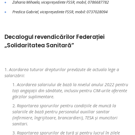
Zaharia Mihaela, vicepre
ședinte FSSR, mobil, 0786687782
Predica Gabriel, vicepre
ș
edinte FSSR, mobil: 0737028094
Decalogul revendicărilor Federației
„Solidaritatea Sanitară”
Acordarea tuturor drepturilor prevăzute de actuala lege a
salarizării:
Acordarea salariului de bază la nivelul anului 2022 pentru
to
ț
i angaja
ț
ii din s
ă
n
ă
tate, inclusiv pentru CIM-urile aferente
gărzilor suplimentare.
Raportarea sporurilor pentru condi
ț
iile de munc
ă
la
salariile de baz
ă
pentru personalul auxiliar sanitar
(infirmiere,
î
ngrijitoare, brancardieri), TESA
ș
i muncitori
sanitari.
Raportarea sporurilor de tură
ș
i pentru lucrul
î
n zilele