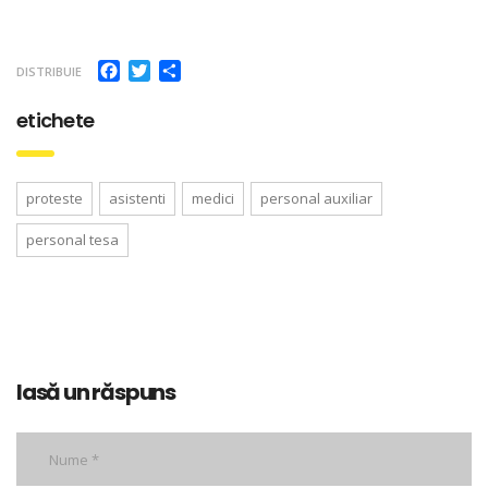
Facebook
Twitter
Partajează
DISTRIBUIE
etichete
proteste
asistenti
medici
personal auxiliar
personal tesa
lasă un răspuns