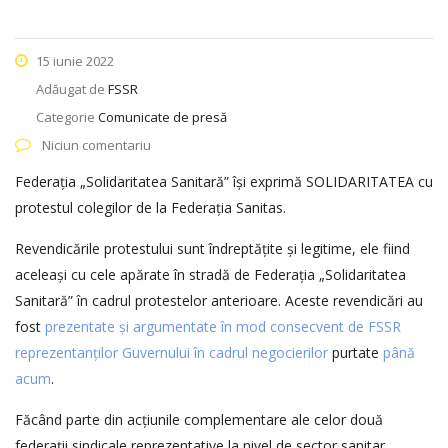
15 iunie 2022
Adăugat de
FSSR
Categorie
Comunicate de presă
Niciun comentariu
Federația „Solidaritatea Sanitară” își exprimă SOLIDARITATEA cu
protestul colegilor de la Federația Sanitas.
Revendicările protestului sunt îndreptățite și legitime, ele fiind
aceleași cu cele apărate în stradă de Federația „Solidaritatea
Sanitară” în cadrul protestelor anterioare. Aceste revendicări au
fost
prezentate și argumentate în mod consecvent de FSSR
reprezentanților Guvernului în cadrul negocierilor
purtate
până
acum
.
Făcând parte din acțiunile complementare ale celor două
federații sindicale reprezentative la nivel de sector sanitar,