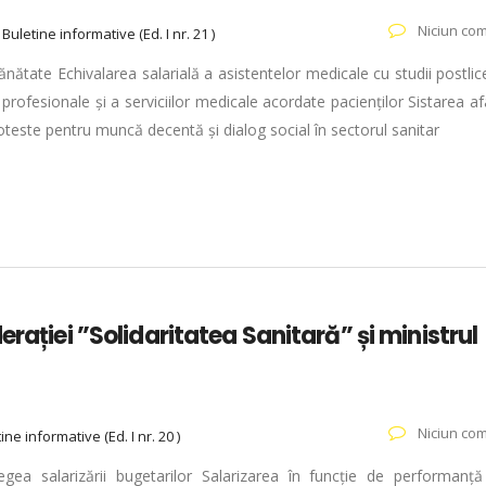
Niciun com
e
Buletine informative (Ed. I nr. 21 )
ănătate Echivalarea salarială a asistentelor medicale cu studii postli
 profesionale și a serviciilor medicale acordate pacienților Sistarea af
roteste pentru muncă decentă și dialog social în sectorul sanitar
rației ”Solidaritatea Sanitară” și ministrul
Niciun com
ine informative (Ed. I nr. 20 )
gea salarizării bugetarilor Salarizarea în funcție de performanț