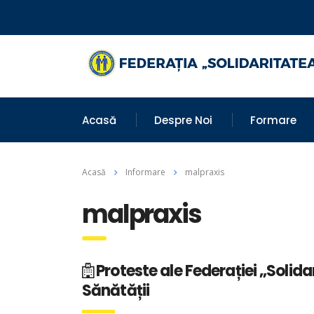
Acasă
Despre Noi
Formare
Acasă
Informare
malpraxis
malpraxis
Proteste ale Federației „Solida
Sănătății