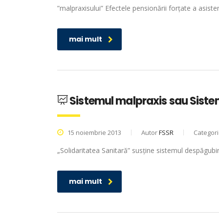
”malpraxisului” Efectele pensionării forțate a asiste
mai mult
Sistemul malpraxis sau Siste
15 noiembrie 2013
Autor
FSSR
Categor
„Solidaritatea Sanitară” susține sistemul despăgubir
mai mult