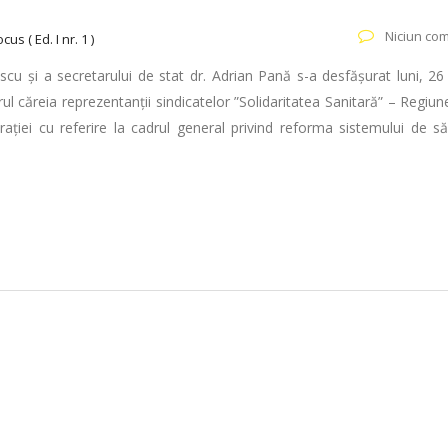
Niciun com
cus ( Ed. I nr. 1 )
escu și a secretarului de stat dr. Adrian Pană s-a desfășurat luni, 2
rul căreia reprezentanții sindicatelor ”Solidaritatea Sanitară” – Regiu
ției cu referire la cadrul general privind reforma sistemului de să