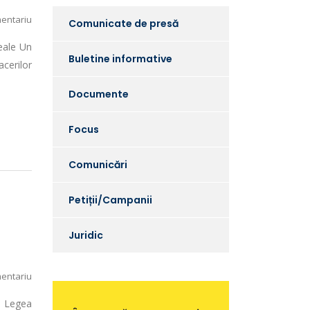
entariu
Comunicate de presă
ceale Un
Buletine informative
acerilor
Documente
Focus
Comunicări
Petiții/Campanii
Juridic
entariu
ă Legea