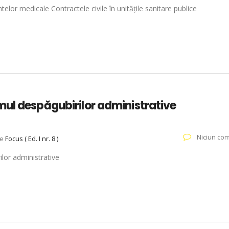
ntelor medicale Contractele civile în unitățile sanitare publice
mul despăgubirilor administrative
Niciun com
ie
Focus ( Ed. I nr. 8 )
ilor administrative