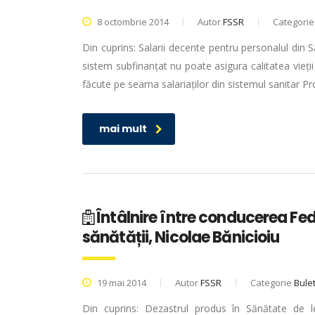
8 octombrie 2014
Autor
FSSR
Categori
Din cuprins: Salarii decente pentru personalul din S
sistem subfinanțat nu poate asigura calitatea vieții
făcute pe seama salariaților din sistemul sanitar P
mai mult
Întâlnire între conducerea Fede
sănătății, Nicolae Bănicioiu
19 mai 2014
Autor
FSSR
Categorie
Bulet
Din cuprins: Dezastrul produs în Sănătate de le