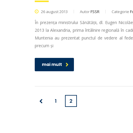
26 august 2013
Autor
FSSR
Categorie
Fo
În prezența ministrului Sănătății, dl. Eugen Nicolă
2013 la Alexandria, prima întâlnire regională în cad
Muntenia au prezentat punctul de vedere al federa
precum și
mai mult
1
2