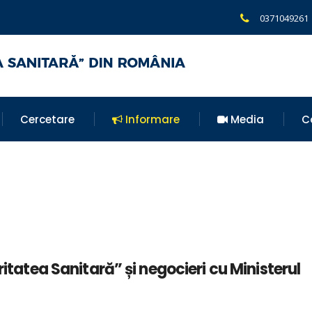
0371049261
Cercetare
Informare
Media
C
ritatea Sanitară” și negocieri cu Ministerul