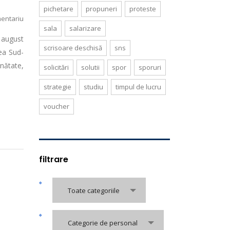
pichetare
propuneri
proteste
entariu
sala
salarizare
6 august
scrisoare deschisă
sns
nea Sud-
nătate,
solicitări
solutii
spor
sporuri
strategie
studiu
timpul de lucru
voucher
filtrare
Toate categoriile
Categorie de personal