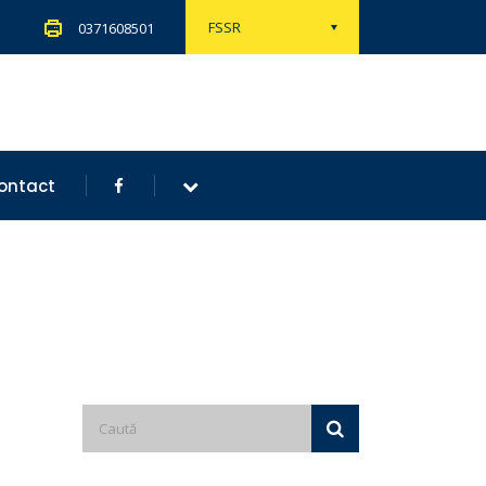
FSSR
0371608501
ontact