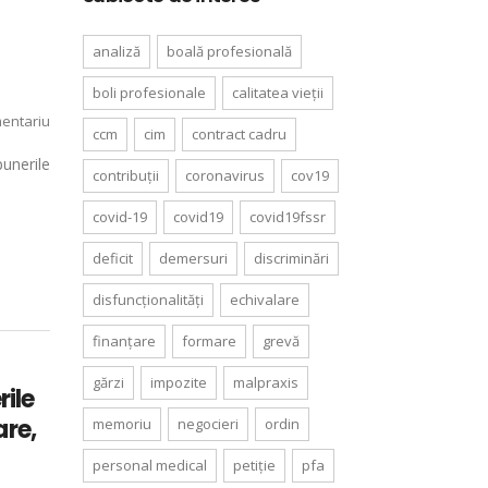
analiză
boală profesională
boli profesionale
calitatea vieții
entariu
ccm
cim
contract cadru
punerile
contribuții
coronavirus
cov19
covid-19
covid19
covid19fssr
deficit
demersuri
discriminări
disfuncționalități
echivalare
finanțare
formare
grevă
gărzi
impozite
malpraxis
rile
are,
memoriu
negocieri
ordin
personal medical
petiție
pfa