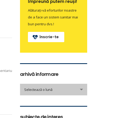
Împreună putem reuși!
Alăturați-vă eforturilor noastre
de a face un sistem sanitar mai
bun pentru dvs.!
înscrie-te
entariu
arhivă informare
arhivă
Selectează o lună
informare
subiecte de interes