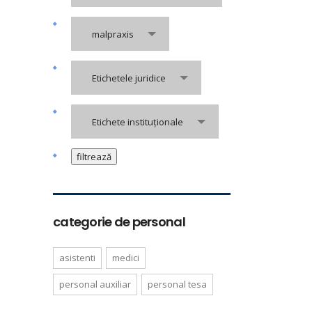
malpraxis
Etichetele juridice
Etichete instituționale
categorie de personal
asistenti
medici
personal auxiliar
personal tesa