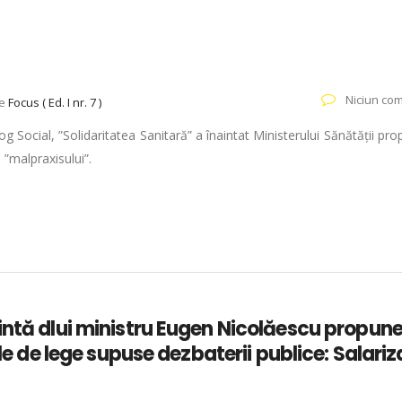
Niciun com
ie
Focus ( Ed. I nr. 7 )
g Social, ”Solidaritatea Sanitară” a înaintat Ministerului Sănătății pro
 ”malpraxisului”.
intă dlui ministru Eugen Nicolăescu propune
ele de lege supuse dezbaterii publice: Salariz