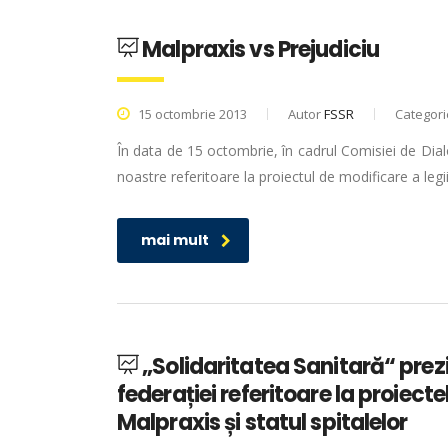
Malpraxis vs Prejudiciu
15 octombrie 2013
Autor
FSSR
Categor
În data de 15 octombrie, în cadrul Comisiei de Dialo
noastre referitoare la proiectul de modificare a legii
mai mult
„Solidaritatea Sanitară“ prez
federației referitoare la proiect
Malpraxis și statul spitalelor