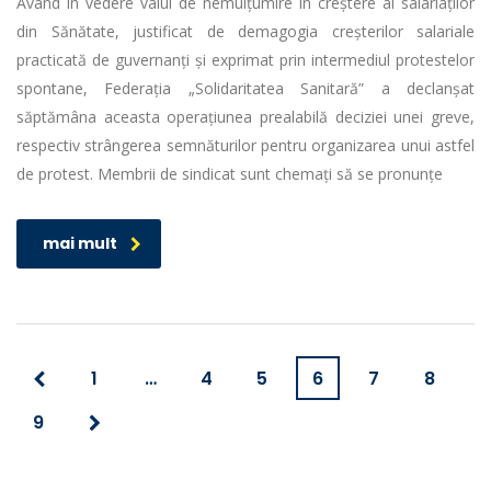
Având în vedere valul de nemulțumire în creștere al salariaților
din Sănătate, justificat de demagogia creșterilor salariale
practicată de guvernanți și exprimat prin intermediul protestelor
spontane, Federația „Solidaritatea Sanitară” a declanșat
săptămâna aceasta operațiunea prealabilă deciziei unei greve,
respectiv strângerea semnăturilor pentru organizarea unui astfel
de protest. Membrii de sindicat sunt chemați să se pronunțe
mai mult
1
…
4
5
6
7
8
9