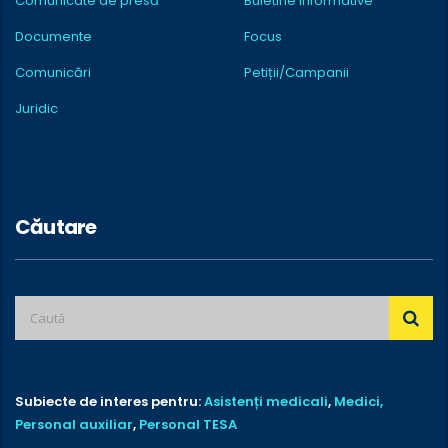
Comunicate de presă
Buletine informative
Documente
Focus
Comunicări
Petiții/Campanii
Juridic
Căutare
Subiecte de interes pentru:
Asistenți medicali
,
Medici,
Personal auxiliar
,
Personal TESA